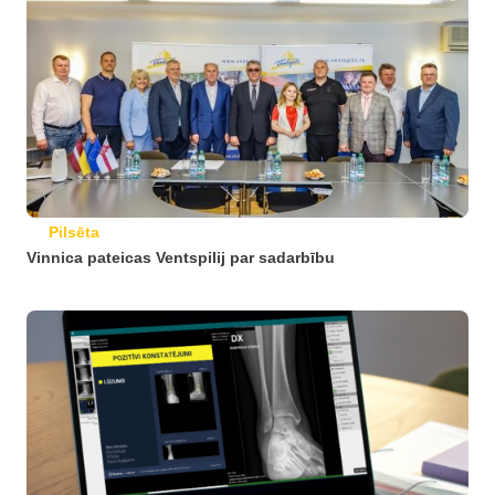
Pilsēta
Vinnica pateicas Ventspilij par sadarbību