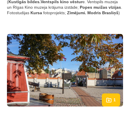
(
Kustīgās bildes.Ventspils kino vēstur
e. Ventspils muzeja
un Rīgas Kino muzeja krājuma izstāde;
Popes muižas vīzijas
.
Fotostudijas
Kursa
fotoprojekts;
Zīmējumi. Modris Brasliņš
)
1