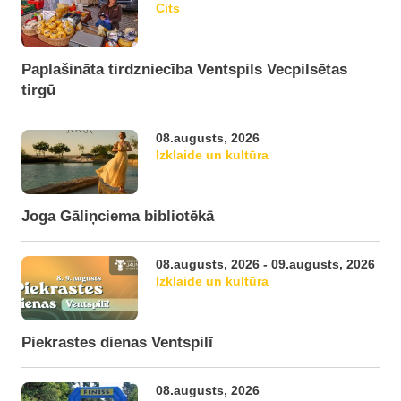
Cits
Paplašināta tirdzniecība Ventspils Vecpilsētas
tirgū
08.augusts, 2026
Izklaide un kultūra
Joga Gāliņciema bibliotēkā
08.augusts, 2026 - 09.augusts, 2026
Izklaide un kultūra
Piekrastes dienas Ventspilī
08.augusts, 2026