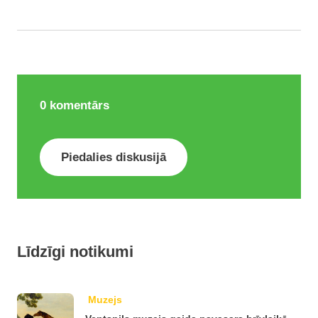
0
komentārs
Piedalies diskusijā
Līdzīgi notikumi
Muzejs