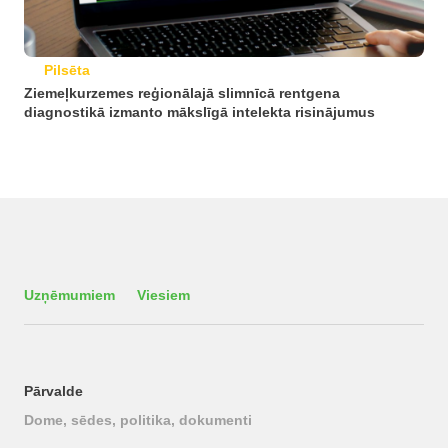
Pilsēta
Ziemeļkurzemes reģionālajā slimnīcā rentgena
diagnostikā izmanto mākslīgā intelekta risinājumus
Uzņēmumiem
Viesiem
Pārvalde
Dome, sēdes, politika, dokumenti