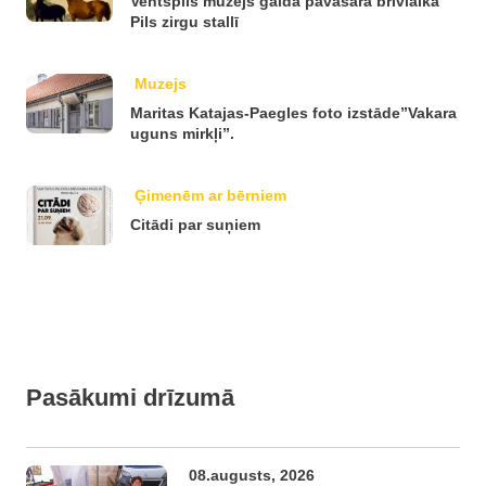
Ventspils muzejs gaida pavasara brīvlaikā
Pils zirgu stallī
Muzejs
Maritas Katajas-Paegles foto izstāde”Vakara
uguns mirkļi”.
Ģimenēm ar bērniem
Citādi par suņiem
Pasākumi drīzumā
08.augusts, 2026