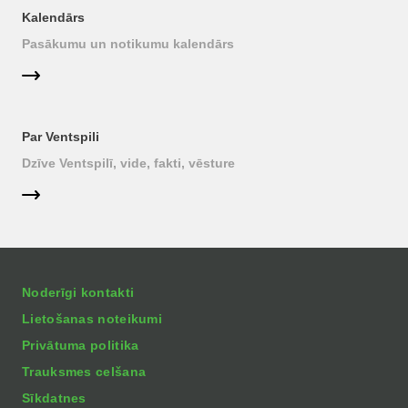
Kalendārs
Pasākumu un notikumu kalendārs
Par Ventspili
Dzīve Ventspilī, vide, fakti, vēsture
Noderīgi kontakti
Lietošanas noteikumi
Privātuma politika
Trauksmes celšana
Sīkdatnes