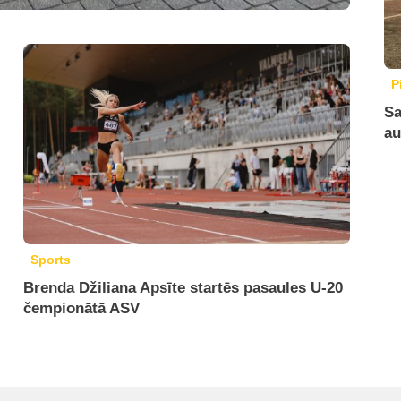
P
Sa
au
Sports
Brenda Džiliana Apsīte startēs pasaules U-20
čempionātā ASV