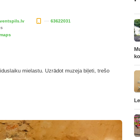
entspils.lv
63622031
ls
 maps
Mu
ko
iduslaiku mielastu. Uzrādot muzeja biļeti, trešo
Le