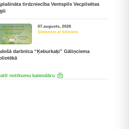
plašināta tirdzniecība Ventspils Vecpilsētas
rgū
07.augusts, 2026
Ģimenēm ar bērniem
došā darbnīca “Ķeburkaķi” Gāliņciema
bliotēkā
atīt notikumu kalendāru