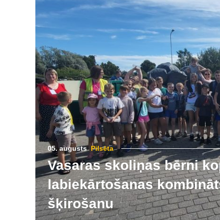
05. augusts
Pilsēta
Vasaras skoliņas bērni ko
labiekārtošanas kombināts
šķirošanu