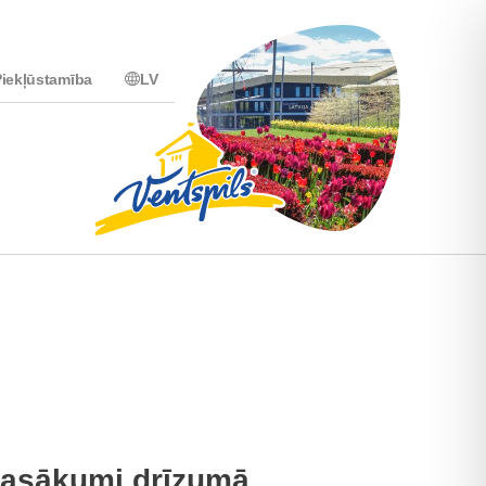
iekļūstamība
LV
asākumi drīzumā