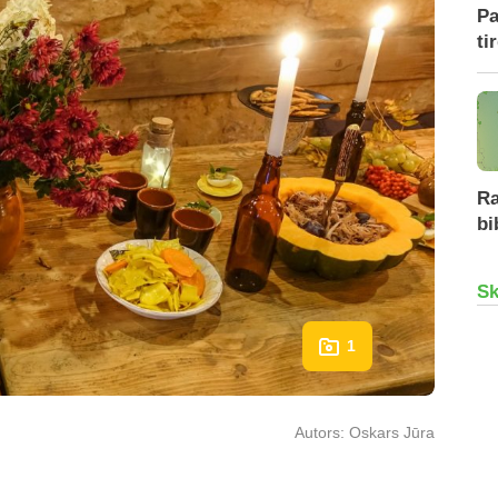
Pa
ti
Ra
bi
Sk
1
Autors:
Oskars Jūra