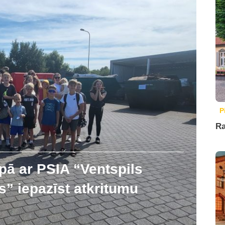
P
Ra
pā ar PSIA “Ventspils
” iepazīst atkritumu