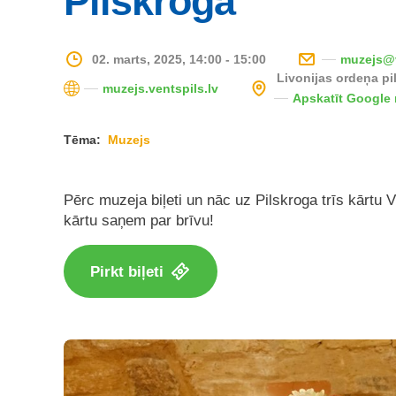
Pilskrogā
02. marts, 2025, 14:00 - 15:00
muzejs@v
Livonijas ordeņa pi
muzejs.ventspils.lv
Apskatīt Google
Tēma:
Muzejs
Pērc muzeja biļeti un nāc uz Pilskroga trīs kārtu V
kārtu saņem par brīvu!
Pirkt biļeti