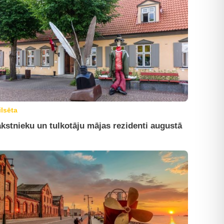
ilsēta
kstnieku un tulkotāju mājas rezidenti augustā