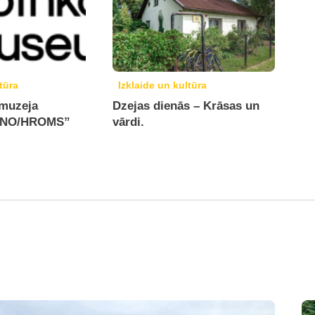
tūra
Izklaide un kultūra
 muzeja
Dzejas dienās – Krāsas un
MONO/HROMS”
vārdi.