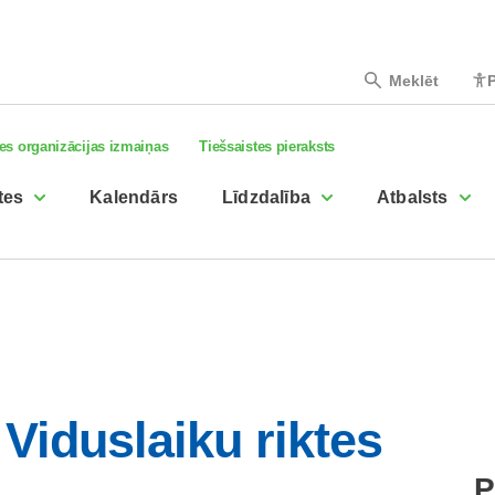
Meklēt
P
es organizācijas izmaiņas
Tiešsaistes pieraksts
tes
Kalendārs
Līdzdalība
Atbalsts
Viduslaiku riktes
P