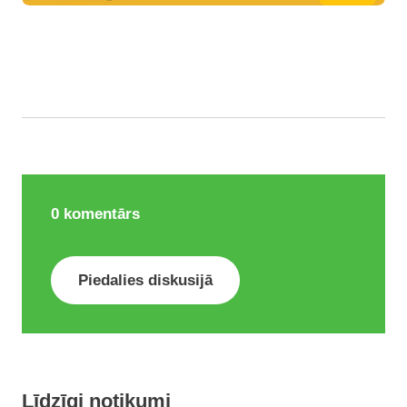
0
komentārs
Piedalies diskusijā
Līdzīgi notikumi