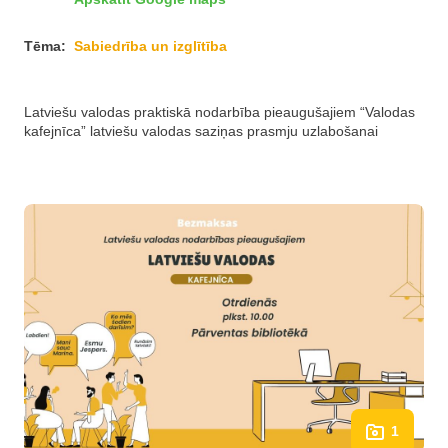
Tēma:
Sabiedrība un izglītība
Latviešu valodas praktiskā nodarbība pieaugušajiem “Valodas
kafejnīca” latviešu valodas saziņas prasmju uzlabošanai
1