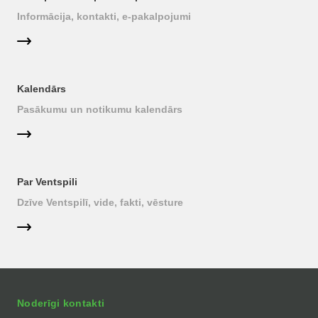
Informācija, kontakti, e-pakalpojumi
Kalendārs
Pasākumu un notikumu kalendārs
Par Ventspili
Dzīve Ventspilī, vide, fakti, vēsture
Noderīgi kontakti