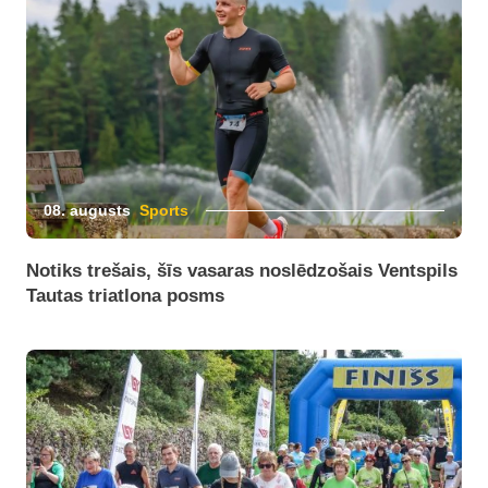
08. augusts
Sports
Notiks trešais, šīs vasaras noslēdzošais Ventspils
Tautas triatlona posms