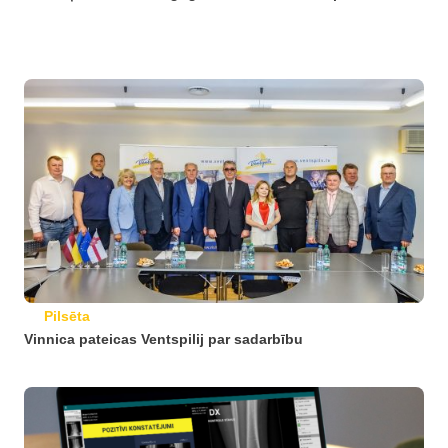
Pilsēta
Vinnica pateicas Ventspilij par sadarbību