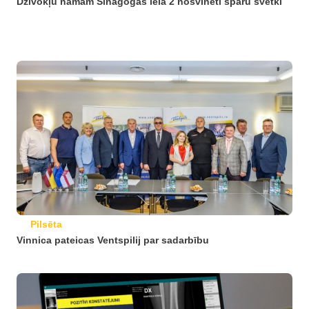
Dzīvokļu namam Sinagogas ielā 2 nosvinēti spāru svētki
Pilsēta
Vinnica pateicas Ventspilij par sadarbību