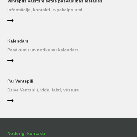
Ventspils valstspilsētas pašvaldības iestādes
Informācija, kontakti, e-pakalpojumi
Kalendārs
Pasākumu un notikumu kalendārs
Par Ventspili
Dzīve Ventspilī, vide, fakti, vēsture
Noderīgi kontakti