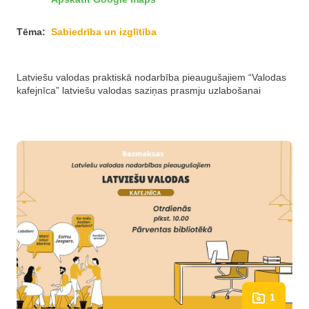
Tēma:
Sabiedrība un izglītība
Latviešu valodas praktiskā nodarbība pieaugušajiem “Valodas
kafejnīca” latviešu valodas saziņas prasmju uzlabošanai
1