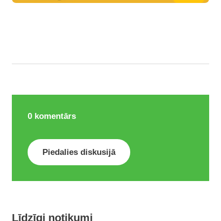
0
komentārs
Piedalies diskusijā
Līdzīgi notikumi