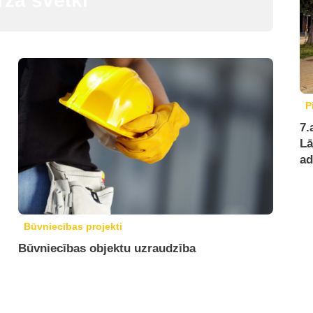
za svētki”
P
7.
Lā
ad
Būvniecības projekti
Būvniecības objektu uzraudzība