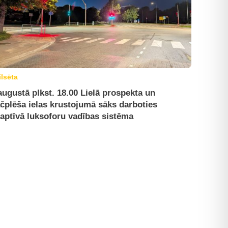
ilsēta
augustā plkst. 18.00 Lielā prospekta un
čplēša ielas krustojumā sāks darboties
aptīvā luksoforu vadības sistēma