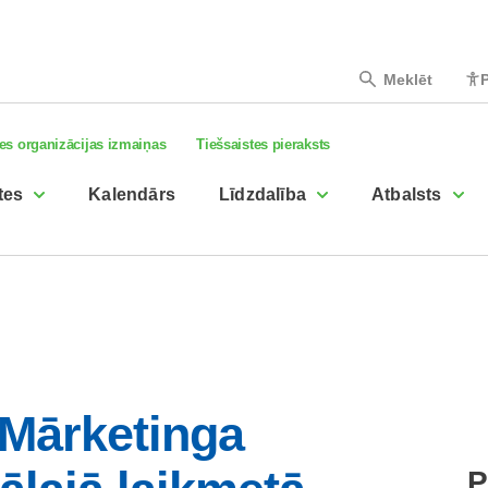
Meklēt
P
es organizācijas izmaiņas
Tiešsaistes pieraksts
tes
Kalendārs
Līdzdalība
Atbalsts
 Mārketinga
P