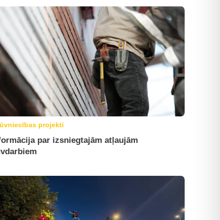
ūvniecības projekti
formācija par izsniegtajām atļaujām
vdarbiem