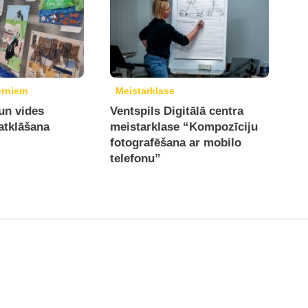
ērniem
Meistarklase
un vides
Ventspils Digitālā centra
atklāšana
meistarklase “Kompozīciju
fotografēšana ar mobilo
telefonu”