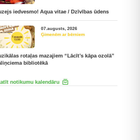
zejs iedvesmo! Aqua vitae / Dzīvības ūdens
07.augusts, 2026
Ģimenēm ar bērniem
zikālas rotaļas mazajiem “Lācīt’s kāpa ozolā”
liņciema bibliotēkā
atīt notikumu kalendāru