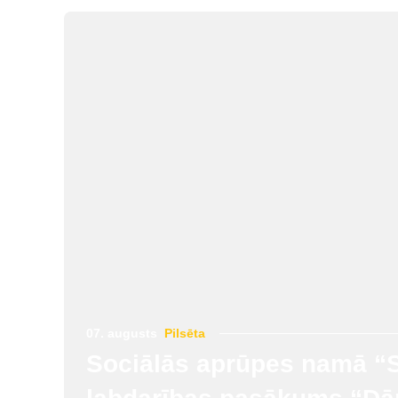
07. augusts
Pilsēta
Sociālās aprūpes namā “S