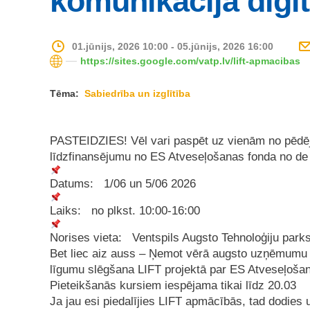
komunikācija digit
01.jūnijs, 2026 10:00 - 05.jūnijs, 2026 16:00
https://sites.google.com/vatp.lv/lift-apmacibas
Tēma:
Sabiedrība un izglītība
PASTEIDZIES! Vēl vari paspēt uz vienām no pēdē
līdzfinansējumu no ES Atveseļošanas fonda no de
Datums: 1/06 un 5/06 2026
Laiks: no plkst. 10:00-16:00
Norises vieta: Ventspils Augsto Tehnoloģiju parks
Bet liec aiz auss – Ņemot vērā augsto uzņēmumu 
līgumu slēgšana LIFT projektā par ES Atveseļošana
Pieteikšanās kursiem iespējama tikai līdz 20.03
Ja jau esi piedalījies LIFT apmācībās, tad dodies