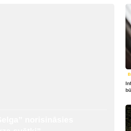
B
In
bū
elga” norisināsies