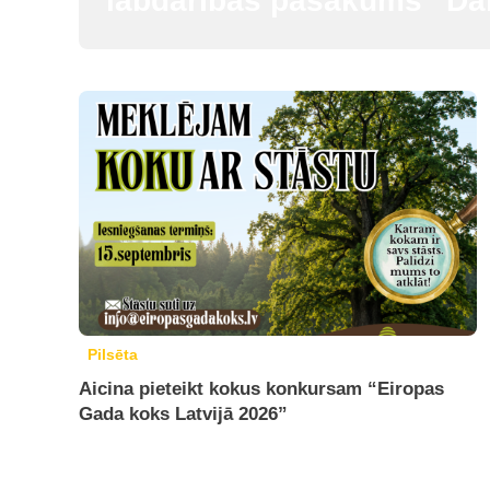
labdarības pasākums “Dār
Pilsēta
Aicina pieteikt kokus konkursam “Eiropas
Gada koks Latvijā 2026”