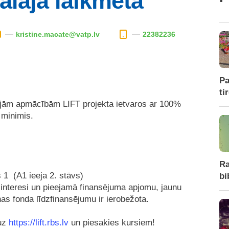
ālajā laikmetā
kristine.macate@vatp.lv
22382236
Pa
ti
jām apmācībām LIFT projekta ietvaros ar 100%
 minimis.
Ra
 1 (A1 ieeja 2. stāvs)
bi
interesi un pieejamā finansējuma apjomu, jaunu
s fonda līdzfinansējumu ir ierobežota.
 uz
https://lift.rbs.lv
un piesakies kursiem!