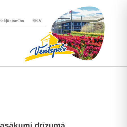
iekļūstamība
LV
asākumi drīzumā