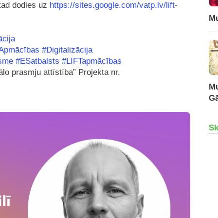
 tad dodies uz
https://sites.google.com/vatp.lv/lift-
Mu
ācija
Apmācības
#Digitalizācija
gsme
#ESatbalsts
#LIFTapmācības
o prasmju attīstība” Projekta nr.
Mu
Gā
Sk