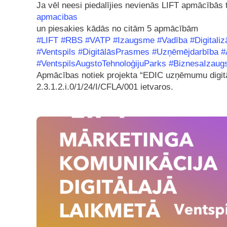
Ja vēl neesi piedalījies nevienās LIFT apmācībās
apmacibas
un piesakies kādās no citām 5 apmācībām
#LIFT
#RBS
#VATP
#Izaugsme
#Vadība
#Digitaliz
#Ventspils
#DigitālāsPrasmes
#Uzņēmējdarbība
#
#VentspilsAugstoTehnoloģijuParks
#BiznesaIzau
Apmācības notiek projekta “EDIC uzņēmumu digitāl
2.3.1.2.i.0/1/24/I/CFLA/001 ietvaros.