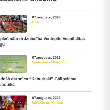
07.augusts, 2026
Cits
plašināta tirdzniecība Ventspils Vecpilsētas
rgū
07.augusts, 2026
Ģimenēm ar bērniem
došā darbnīca “Ķeburkaķi” Gāliņciema
bliotēkā
07.augusts, 2026
Izklaide un kultūra