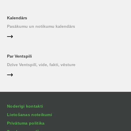
Kalendārs
Pasākumu un notikumu kalendārs
Par Ventspili
Dzīve Ventspilī, vide, fakti, vēsture
Noderīgi kontakti
Lietošanas noteikumi
Privātuma politika