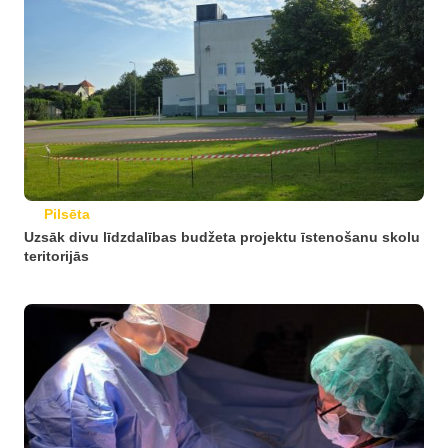
Pilsēta
Uzsāk divu līdzdalības budžeta projektu īstenošanu skolu
teritorijās