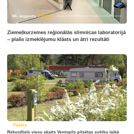
06. augusts
Pilsēta
Ziemeļkurzemes reģionālās slimnīcas laboratorijā
– plašs izmeklējumu klāsts un ātri rezultāti
Pilsēta
Rekordliels viesu skaits Ventspils pilsētas svētku laikā