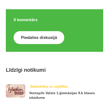
0
komentārs
Piedalies diskusijā
Līdzīgi notikumi
Sabiedrība un izglītība
Ventspils Valsts 1.ģimnāzijas 9.b klases
izlaidums