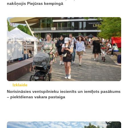
nakšņojis Piejūras kempingā
Izklaide
Norisināsies ventspilnieku iecienīts un iemīļots pasākums
– piektdienas vakara pastaiga