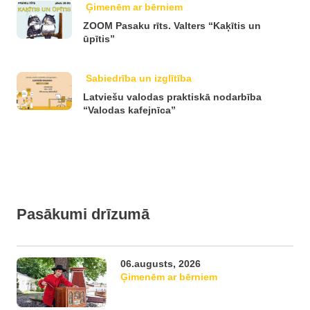
Ģimenēm ar bērniem
ZOOM Pasaku rīts. Valters “Kaķītis un
ūpītis”
Sabiedrība un izglītība
Latviešu valodas praktiskā nodarbība
“Valodas kafejnīca”
Pasākumi drīzumā
06.augusts, 2026
Ģimenēm ar bērniem