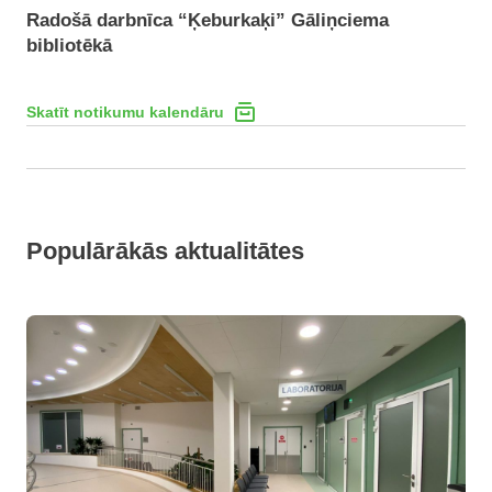
Radošā darbnīca “Ķeburkaķi” Gāliņciema
bibliotēkā
Skatīt notikumu kalendāru
Populārākās aktualitātes