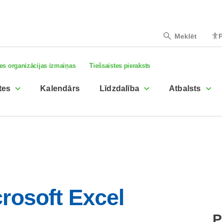
Meklēt
P
es organizācijas izmaiņas
Tiešsaistes pieraksts
tes
Kalendārs
Līdzdalība
Atbalsts
rosoft Excel
P