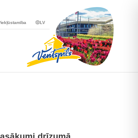
iekļūstamība
LV
asākumi drīzumā