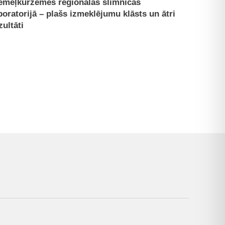
emeļkurzemes reģionālās slimnīcas
boratorijā – plašs izmeklējumu klāsts un ātri
zultāti