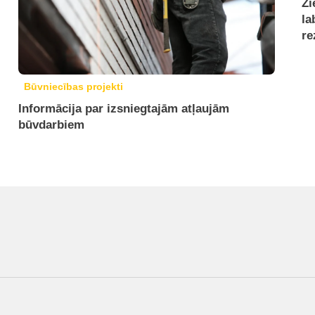
Zi
la
re
Būvniecības projekti
Informācija par izsniegtajām atļaujām
būvdarbiem