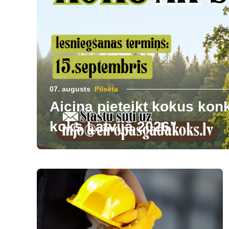
07. augusts
Pilsēta
Aicina pieteikt kokus ko
koks Latvijā 2026”