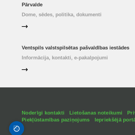
Pārvalde
Dome, sēdes, politika, dokumenti
Ventspils valstspilsētas pašvaldības iestādes
Informācija, kontakti, e-pakalpojumi
Noderīgi kontakti
Lietošanas noteikumi
Pri
Piekļūstamības paziņojums
Iepriekšējā portā