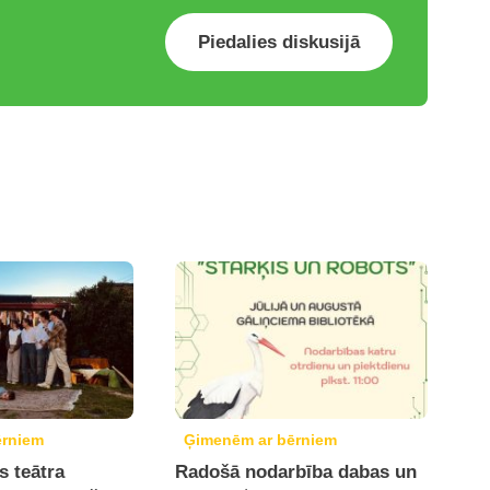
Piedalies diskusijā
ērniem
Ģimenēm ar bērniem
s teātra
Radošā nodarbība dabas un