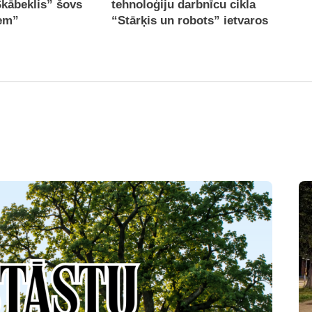
Skābeklis” šovs
tehnoloģiju darbnīcu cikla
iem”
“Stārķis un robots” ietvaros