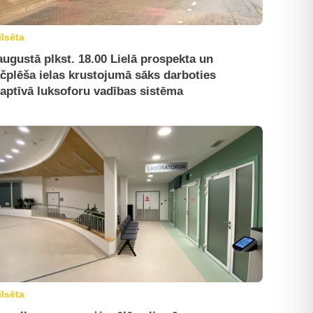
ilsēta
augustā plkst. 18.00 Lielā prospekta un
čplēša ielas krustojumā sāks darboties
aptīvā luksoforu vadības sistēma
ilsēta