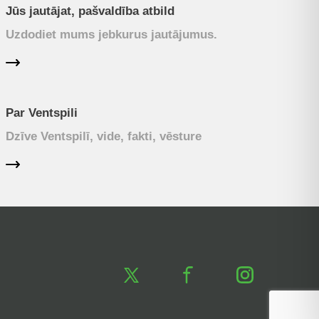
Jūs jautājat, pašvaldība atbild
Uzdodiet mums jebkurus jautājumus.
Par Ventspili
Dzīve Ventspilī, vide, fakti, vēsture