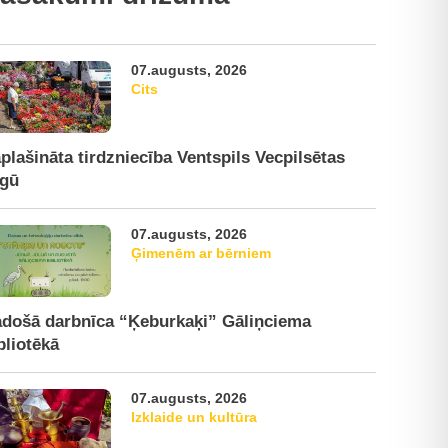
07.augusts, 2026
Cits
plašināta tirdzniecība Ventspils Vecpilsētas
rgū
07.augusts, 2026
Ģimenēm ar bērniem
došā darbnīca “Ķeburkaķi” Gāliņciema
bliotēkā
07.augusts, 2026
Izklaide un kultūra