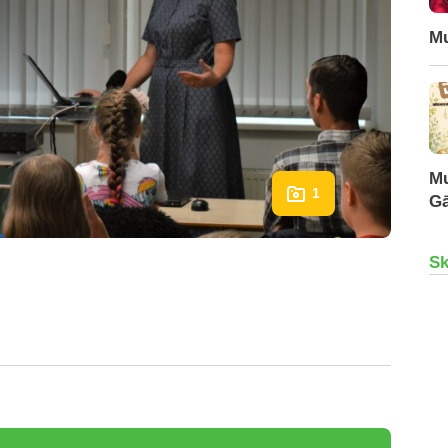
Mu
Mu
1
Gā
Sk