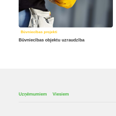
Būvniecības projekti
Būvniecības objektu uzraudzība
Uzņēmumiem
Viesiem