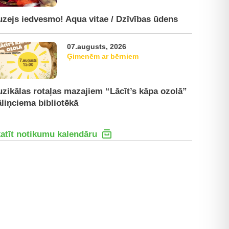
zejs iedvesmo! Aqua vitae / Dzīvības ūdens
07.augusts, 2026
Ģimenēm ar bērniem
zikālas rotaļas mazajiem “Lācīt’s kāpa ozolā”
liņciema bibliotēkā
atīt notikumu kalendāru