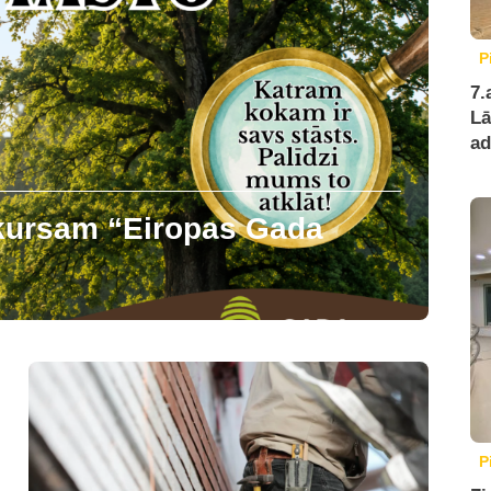
P
7.
Lā
ad
nkursam “Eiropas Gada
P