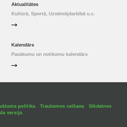
Aktualitātes
Kultūrā, Sportā, Uzņēmējdarbībā u.c.
Kalendārs
Pasākumu un notikumu kalendārs
vātuma politika
Trauksmes celšana
Sīkdatnes
la versija