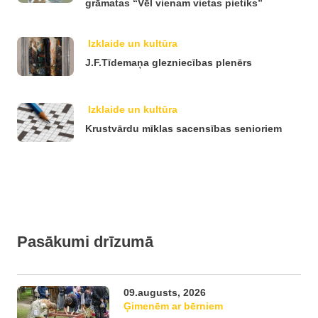
grāmatas “Vēl vienam vietas pietiks”
Izklaide un kultūra
J.F.Tīdemaņa glezniecības plenērs
Izklaide un kultūra
Krustvārdu mīklas sacensības senioriem
Pasākumi drīzumā
09.augusts, 2026
Ģimenēm ar bērniem