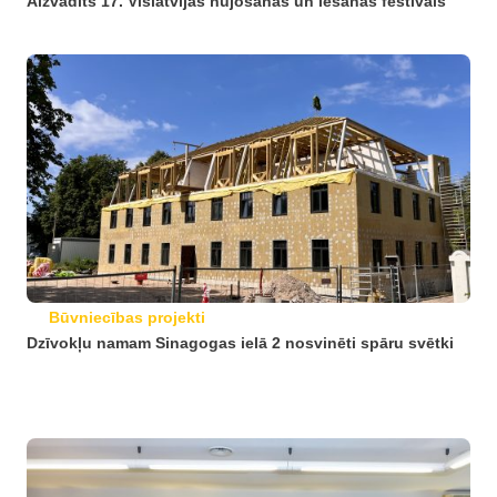
Aizvadīts 17. Vislatvijas nūjošanas un iešanas festivāls
Būvniecības projekti
Dzīvokļu namam Sinagogas ielā 2 nosvinēti spāru svētki