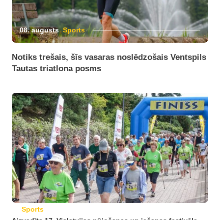
08. augusts
Sports
Notiks trešais, šīs vasaras noslēdzošais Ventspils
Tautas triatlona posms
Sports