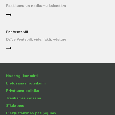
Pasākumu un notikumu kalendārs
Par Ventspili
Dzīve Ventspilī, vide, fakti, vēsture
Noderīgi kontakti
Lietošanas noteikumi
Privātuma politika
Trauksmes celšana
Sīkdatnes
Piekļūstamības paziņojums