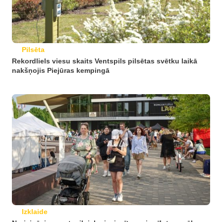
Pilsēta
Rekordliels viesu skaits Ventspils pilsētas svētku laikā
nakšņojis Piejūras kempingā
Izklaide