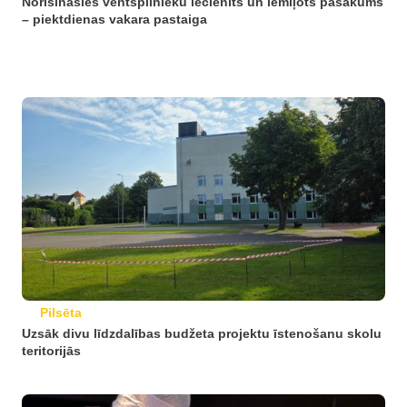
Norisināsies ventspilnieku iecienīts un iemīļots pasākums
– piektdienas vakara pastaiga
Pilsēta
Uzsāk divu līdzdalības budžeta projektu īstenošanu skolu
teritorijās