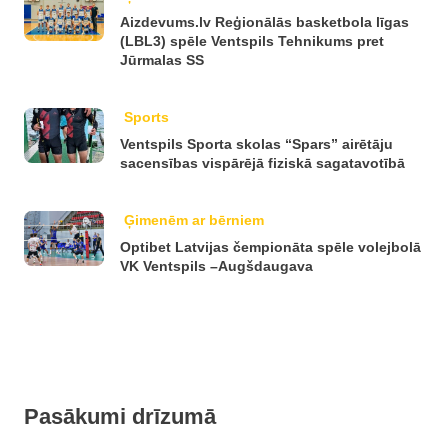
Aizdevums.lv Reģionālās basketbola līgas
(LBL3) spēle Ventspils Tehnikums pret
Jūrmalas SS
Sports
Ventspils Sporta skolas “Spars” airētāju
sacensības vispārējā fiziskā sagatavotībā
Ģimenēm ar bērniem
Optibet Latvijas čempionāta spēle volejbolā
VK Ventspils –Augšdaugava
Pasākumi drīzumā