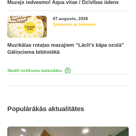
Muzejs iedvesmo! Aqua vitae / Dzīvības ūdens
07.augusts, 2026
Ģimenēm ar bērniem
Muzikālas rotaļas mazajiem “Lācīt’s kāpa ozolā”
Gāliņciema bibliotēkā
Skatīt notikumu kalendāru
Populārākās aktualitātes