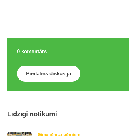
0
komentārs
Piedalies diskusijā
Līdzīgi notikumi
Ģimenēm ar bērniem