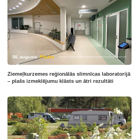
06. augusts
Pilsēta
Ziemeļkurzemes reģionālās slimnīcas laboratorijā
– plašs izmeklējumu klāsts un ātri rezultāti