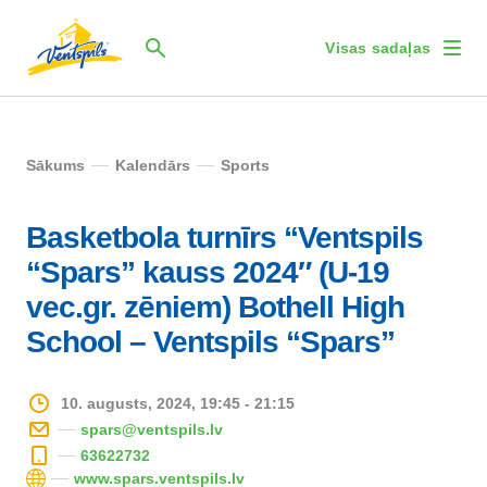
Visas sadaļas
Sākums
Kalendārs
Sports
Basketbola turnīrs “Ventspils
“Spars” kauss 2024″ (U-19
vec.gr. zēniem) Bothell High
School – Ventspils “Spars”
10. augusts, 2024, 19:45 - 21:15
spars@ventspils.lv
63622732
www.spars.ventspils.lv