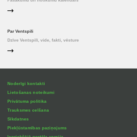
Pasākumu un notikumu kalendārs
Par Ventspili
Dzīve Ventspilī, vide, fakti, vēsture
Noderīgi kontakti
Lietošanas noteikumi
Privātuma politika
Trauksmes celšana
Sīkdatnes
Piekļūstamības paziņojums
Iepriekšējā portāla versija