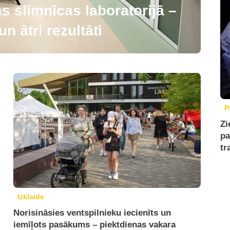
 slimnīcas laboratorijā –
n ātri rezultāti
P
Zi
pa
tr
Izklaide
Norisināsies ventspilnieku iecienīts un
iemīļots pasākums – piektdienas vakara