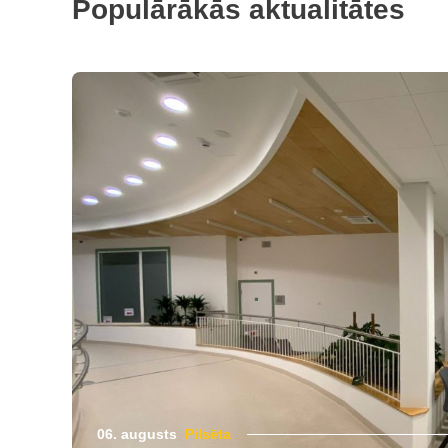
Populārākās aktualitātes
06. augusts
Pilsēta