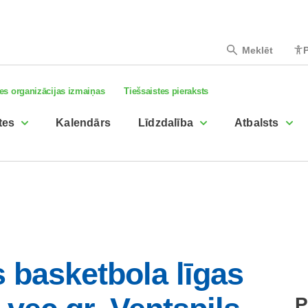
Meklēt
P
es organizācijas izmaiņas
Tiešsaistes pieraksts
tes
Kalendārs
Līdzdalība
Atbalsts
 basketbola līgas
P