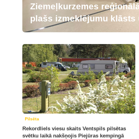
Ziemeļkurzemes reģionālās
plašs izmeklējumu klāsts u
Pilsēta
Rekordliels viesu skaits Ventspils pilsētas
svētku laikā nakšņojis Piejūras kempingā