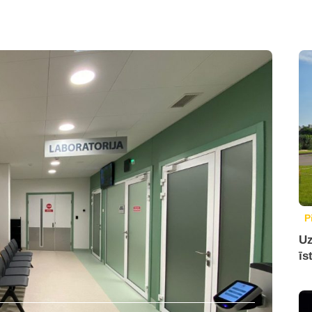
P
Uz
īs