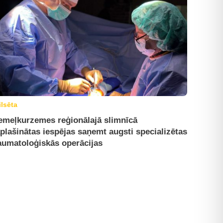
ilsēta
emeļkurzemes reģionālajā slimnīcā
plašinātas iespējas saņemt augsti specializētas
aumatoloģiskās operācijas