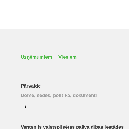
Uzņēmumiem
Viesiem
Pārvalde
Dome, sēdes, politika, dokumenti
Ventspils valstspilsētas pašvaldības iestādes