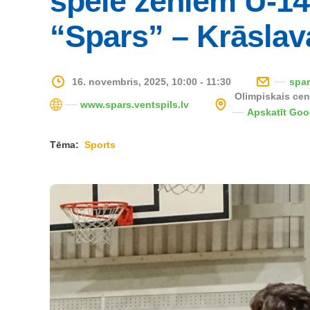
spēle zēniem U-14 
“Spars” – Krāslav
16. novembris, 2025, 10:00 - 11:30
spar
Olimpiskais cen
www.spars.ventspils.lv
Apskatīt Go
Tēma:
Sports