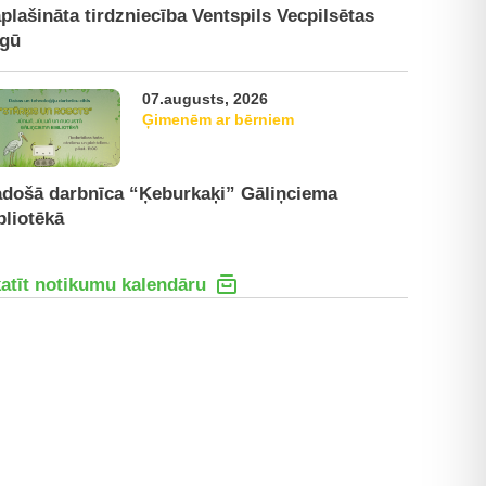
plašināta tirdzniecība Ventspils Vecpilsētas
rgū
07.augusts, 2026
Ģimenēm ar bērniem
došā darbnīca “Ķeburkaķi” Gāliņciema
bliotēkā
atīt notikumu kalendāru