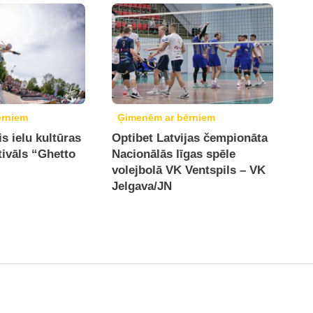
ērniem
Ģimenēm ar bērniem
is ielu kultūras
Optibet Latvijas čempionāta
tivāls “Ghetto
Nacionālās līgas spēle
volejbolā VK Ventspils – VK
Jelgava/JN