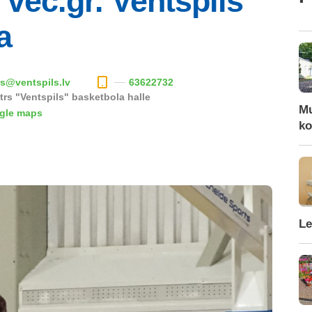
vec.gr. Ventspils
a
s@ventspils.lv
63622732
trs "Ventspils" basketbola halle
Mu
ogle maps
ko
Le