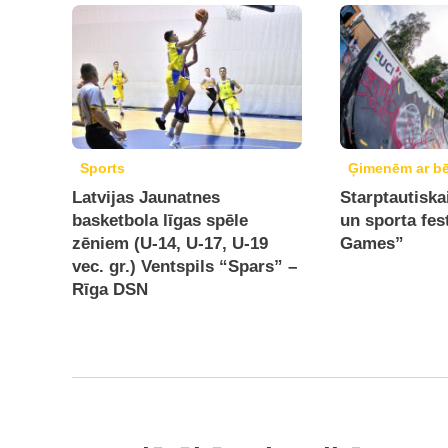
Sports
Ģimenēm ar b
Latvijas Jaunatnes
Starptautiska
basketbola līgas spēle
un sporta fes
zēniem (U-14, U-17, U-19
Games”
vec. gr.) Ventspils “Spars” –
Rīga DSN