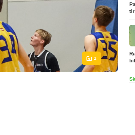
Pa
ti
Ra
1
bi
Sk