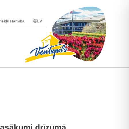
iekļūstamība
LV
asākumi drīzumā