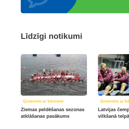
Līdzīgi notikumi
Ģimenēm ar bērniem
Ģimenēm ar b
Ziemas peldēšanas sezonas
Latvijas čemp
atklāšanas pasākums
vilkšanā telp