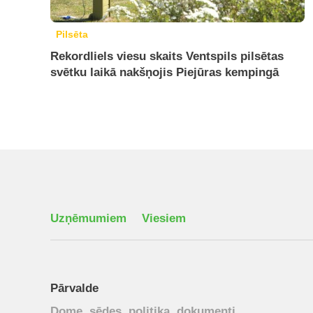
Pilsēta
Rekordliels viesu skaits Ventspils pilsētas
svētku laikā nakšņojis Piejūras kempingā
Uzņēmumiem
Viesiem
Pārvalde
Dome, sēdes, politika, dokumenti