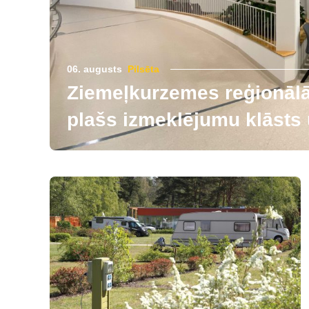
06. augusts
Pilsēta
Ziemeļkurzemes reģionālās
plašs izmeklējumu klāsts u