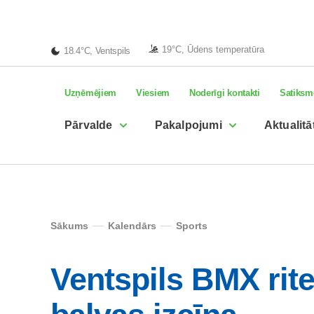
19°C, Ūdens temperatūra
18.4°C, Ventspils
Uzņēmējiem
Viesiem
Noderīgi kontakti
Satiksm
Pārvalde
Pakalpojumi
Aktualitā
Sākums
Kalendārs
Sports
Ventspils BMX ri