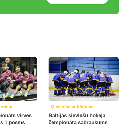
ērniem
Ģimenēm ar bērniem
ionāts virves
Baltijas sieviešu hokeja
ās 1.posms
čempionāta sabraukums