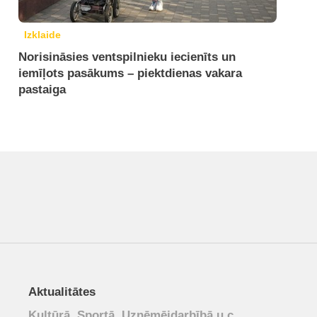
Izklaide
Norisināsies ventspilnieku iecienīts un
iemīļots pasākums – piektdienas vakara
pastaiga
Aktualitātes
Kultūrā, Sportā, Uzņēmējdarbībā u.c.