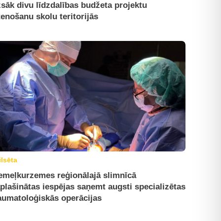
sāk divu līdzdalības budžeta projektu
tenošanu skolu teritorijās
ilsēta
emeļkurzemes reģionālajā slimnīcā
plašinātas iespējas saņemt augsti specializētas
aumatoloģiskās operācijas