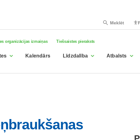
Meklēt
P
es organizācijas izmaiņas
Tiešsaistes pieraksts
tes
Kalendārs
Līdzdalība
Atbalsts
teņbraukšanas
P