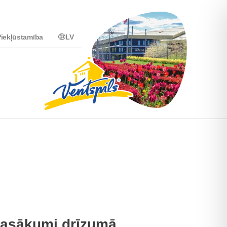
iekļūstamība
LV
asākumi drīzumā