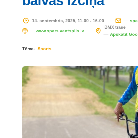
balvas izcīņa
14. septembris, 2025, 11:00 - 16:00
spa
BMX trase
www.spars.ventspils.lv
Apskatīt Go
Tēma:
Sports