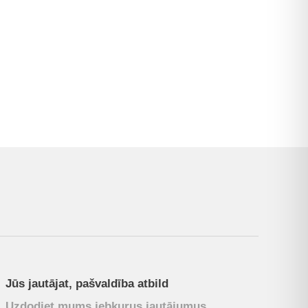
Jūs jautājat, pašvaldība atbild
Uzdodiet mums jebkurus jautājumus.