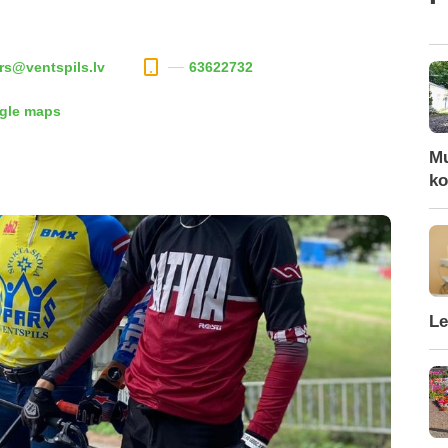
rs@ventspils.lv
63622732
ogle maps
Mu
ko
Le