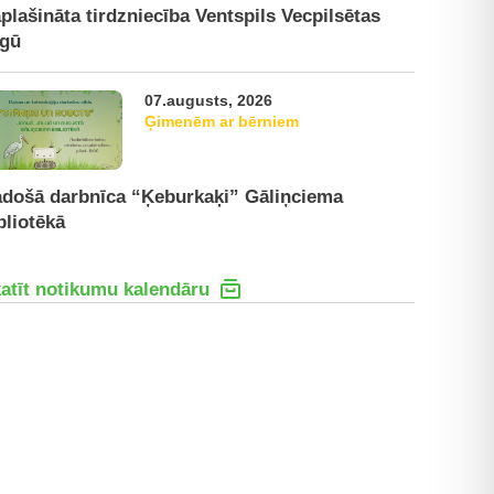
plašināta tirdzniecība Ventspils Vecpilsētas
rgū
07.augusts, 2026
Ģimenēm ar bērniem
došā darbnīca “Ķeburkaķi” Gāliņciema
bliotēkā
atīt notikumu kalendāru