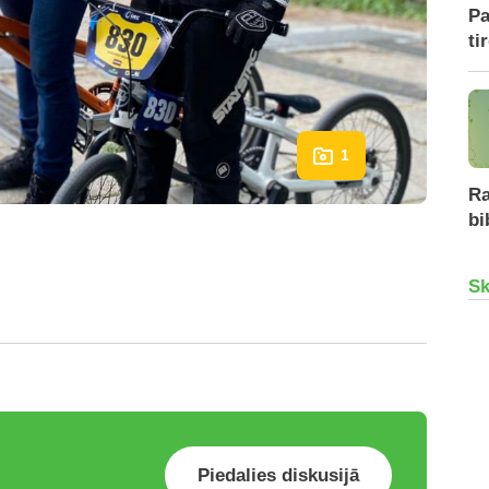
Pa
ti
1
Ra
bi
Sk
Piedalies diskusijā