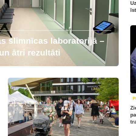
Uz
īs
 slimnīcas laboratorijā –
n ātri rezultāti
P
Zi
pa
tr