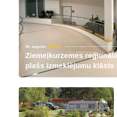
06. augusts
Pilsēta
Ziemeļkurzemes reģionālās
plašs izmeklējumu klāsts u