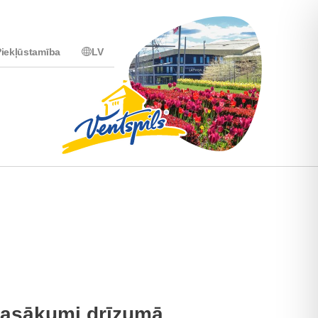
iekļūstamība
LV
asākumi drīzumā