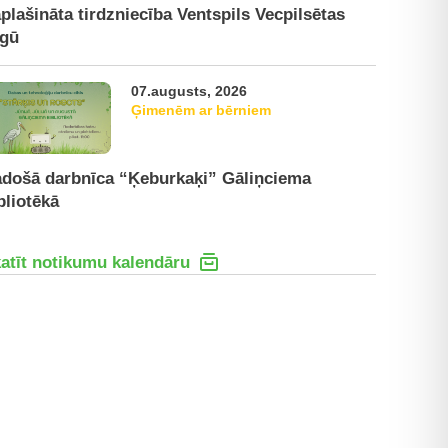
plašināta tirdzniecība Ventspils Vecpilsētas
rgū
07.augusts, 2026
Ģimenēm ar bērniem
došā darbnīca “Ķeburkaķi” Gāliņciema
bliotēkā
atīt notikumu kalendāru