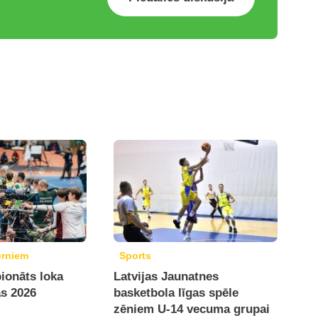
ērniem
Sports
ionāts loka
Latvijas Jaunatnes
ās 2026
basketbola līgas spēle
zēniem U-14 vecuma grupai