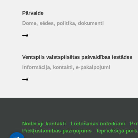
Pārvalde
Dome, sēdes, politika, dokumenti
Ventspils valstspilsētas pašvaldības iestādes
Informācija, kontakti, e-pakalpojumi
Noderīgi kontakti
Lietošanas noteikumi
Pri
Piekļūstamības paziņojums
Iepriekšējā portā