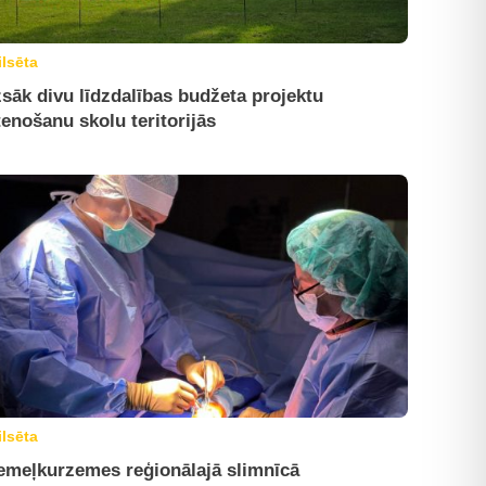
ilsēta
sāk divu līdzdalības budžeta projektu
tenošanu skolu teritorijās
ilsēta
emeļkurzemes reģionālajā slimnīcā