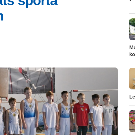
āts sporta
m
Mu
ko
Le