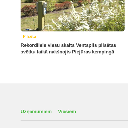
Pilsēta
Rekordliels viesu skaits Ventspils pilsētas
svētku laikā nakšņojis Piejūras kempingā
Uzņēmumiem
Viesiem