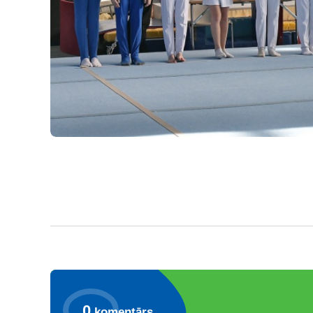
0
komentārs