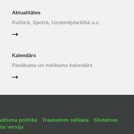
Aktualitātes
Kultūrā, Sportā, Uzņēmējdarbībā u.c.
Kalendārs
Pasākumu un notikumu kalendārs
vātuma politika
Trauksmes celšana
Sīkdatnes
la versija