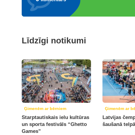
Līdzīgi notikumi
Ģimenēm ar bērniem
Ģimenēm ar b
Starptautiskais ielu kultūras
Latvijas čemp
un sporta festivāls “Ghetto
šaušanā telp
Games”