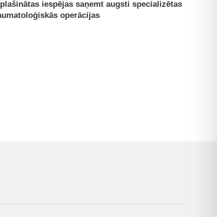
plašinātas iespējas saņemt augsti specializētas
aumatoloģiskās operācijas