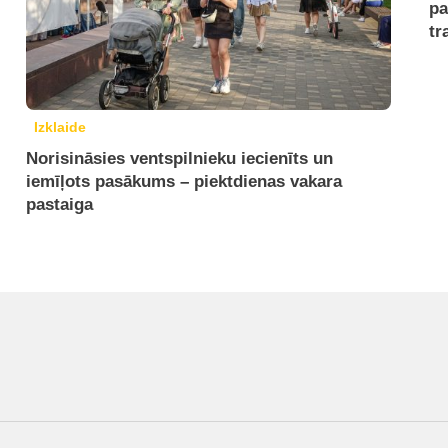
pa
tr
Izklaide
Norisināsies ventspilnieku iecienīts un
iemīļots pasākums – piektdienas vakara
pastaiga