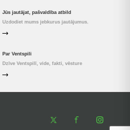
Jūs jautājat, pašvaldība atbild
Uzdodiet mums jebkurus jautājumus.
Par Ventspili
Dzīve Ventspilī, vide, fakti, vēsture