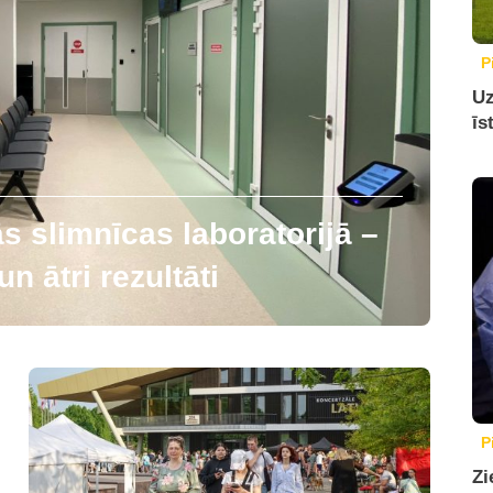
P
Uz
īs
 slimnīcas laboratorijā –
n ātri rezultāti
P
Zi