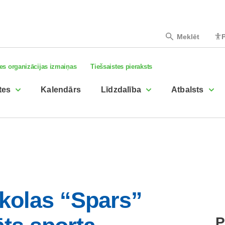
Meklēt
P
es organizācijas izmaiņas
Tiešsaistes pieraksts
tes
Kalendārs
Līdzdalība
Atbalsts
skolas “Spars”
P