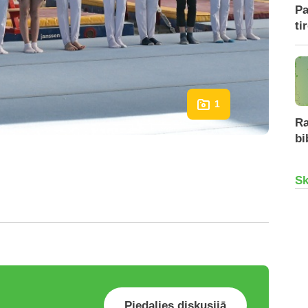
Pa
ti
1
Ra
bi
Sk
Piedalies diskusijā