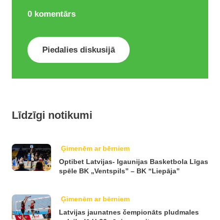
0
komentārs
Piedalies diskusijā
Līdzīgi notikumi
Ģimenēm ar bērniem
Optibet Latvijas- Igaunijas Basketbola Līgas
spēle BK „Ventspils” – BK “Liepāja”
Ģimenēm ar bērniem
Latvijas jaunatnes čempionāts pludmales