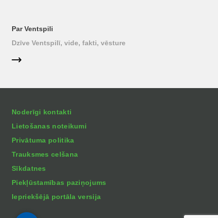
Par Ventspili
Dzīve Ventspilī, vide, fakti, vēsture
Noderīgi kontakti
Lietošanas noteikumi
Privātuma politika
Trauksmes celšana
Sīkdatnes
Piekļūstamības paziņojums
Iepriekšējā portāla versija