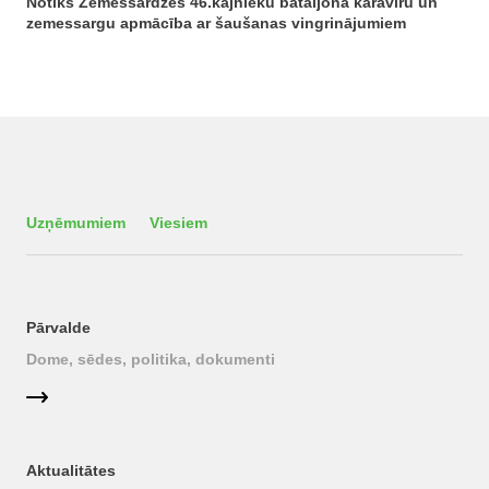
Notiks Zemessardzes 46.kājnieku bataljona karavīru un
zemessargu apmācība ar šaušanas vingrinājumiem
Uzņēmumiem
Viesiem
Pārvalde
Dome, sēdes, politika, dokumenti
Aktualitātes