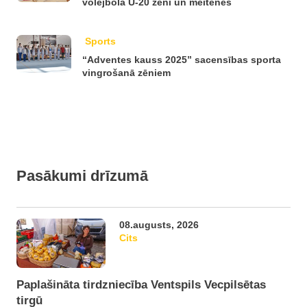
volejbolā U-20 zēni un meitenes
Sports
“Adventes kauss 2025” sacensības sporta
vingrošanā zēniem
Pasākumi drīzumā
08.augusts, 2026
Cits
Paplašināta tirdzniecība Ventspils Vecpilsētas
tirgū