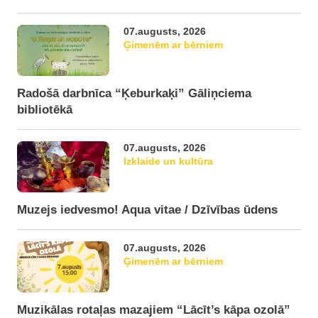
07.augusts, 2026
Ģimenēm ar bērniem
Radošā darbnīca “Ķeburkaķi” Gāliņciema
bibliotēkā
07.augusts, 2026
Izklaide un kultūra
Muzejs iedvesmo! Aqua vitae / Dzīvības ūdens
07.augusts, 2026
Ģimenēm ar bērniem
Muzikālas rotaļas mazajiem “Lācīt’s kāpa ozolā”