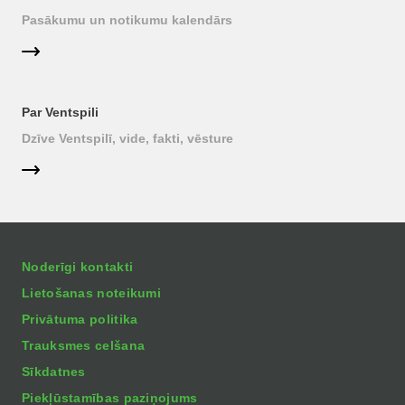
Pasākumu un notikumu kalendārs
Par Ventspili
Dzīve Ventspilī, vide, fakti, vēsture
Noderīgi kontakti
Lietošanas noteikumi
Privātuma politika
Trauksmes celšana
Sīkdatnes
Piekļūstamības paziņojums