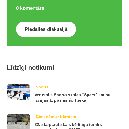
0
komentārs
Piedalies diskusijā
Līdzīgi notikumi
Sports
Ventspils Sporta skolas “Spars” kausu
izcīņas 1. posms šorttrekā
Ģimenēm ar bērniem
22. starptautiskais kērlinga turnīrs