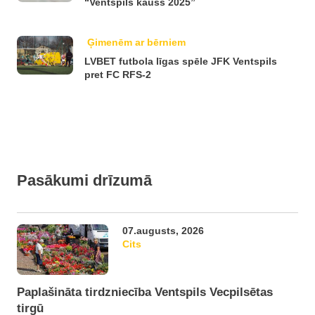
“Ventspils kauss 2025”
Ģimenēm ar bērniem
LVBET futbola līgas spēle JFK Ventspils
pret FC RFS-2
Pasākumi drīzumā
07.augusts, 2026
Cits
Paplašināta tirdzniecība Ventspils Vecpilsētas
tirgū