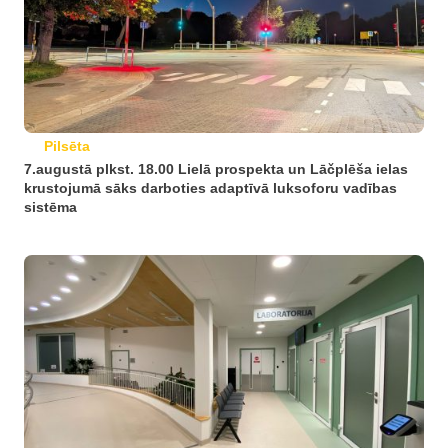
Pilsēta
7.augustā plkst. 18.00 Lielā prospekta un Lāčplēša ielas
krustojumā sāks darboties adaptīvā luksoforu vadības
sistēma