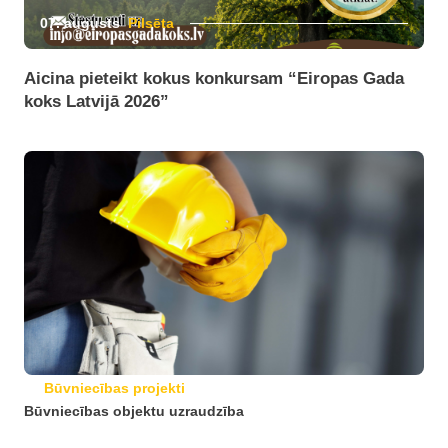
07. augusts
Pilsēta
Aicina pieteikt kokus konkursam “Eiropas Gada
koks Latvijā 2026”
Būvniecības projekti
Būvniecības objektu uzraudzība