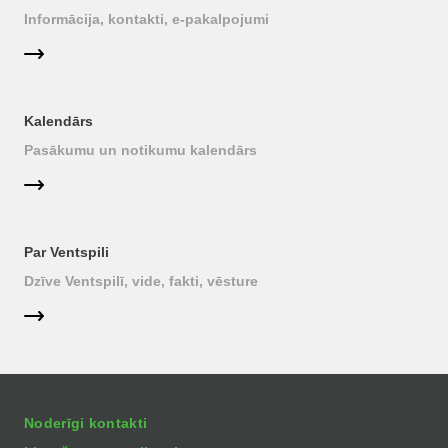
Informācija, kontakti, e-pakalpojumi
Kalendārs
Pasākumu un notikumu kalendārs
Par Ventspili
Dzīve Ventspilī, vide, fakti, vēsture
Noderīgi kontakti