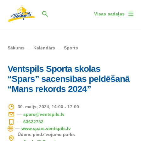
Visas sadaļas
Sākums
Kalendārs
Sports
Ventspils Sporta skolas
“Spars” sacensības peldēšanā
“Mans rekords 2024”
30. maijs, 2024, 14:00 - 17:00
spars@ventspils.lv
63622732
www.spars.ventspils.lv
Ūdens piedzīvojumu parks