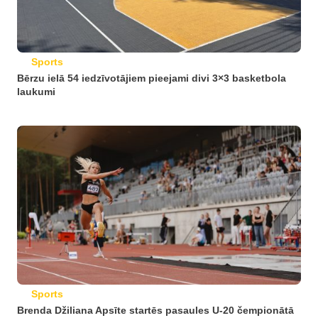
Sports
Bērzu ielā 54 iedzīvotājiem pieejami divi 3×3 basketbola
laukumi
Sports
Brenda Džiliana Apsīte startēs pasaules U-20 čempionātā