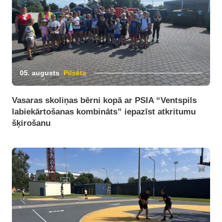
05. augusts
Pilsēta
Vasaras skoliņas bērni kopā ar PSIA “Ventspils
labiekārtošanas kombināts” iepazīst atkritumu
šķirošanu