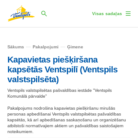
Visas sadaļas
Sākums
Pakalpojumi
Ģimene
Kapavietas piešķiršana
kapsētās Ventspilī (Ventspils
valstspilsēta)
Ventspils valstspilsētas pašvaldības iestāde "Ventspils
Komunālā pārvalde"
Pakalpojums nodrošina kapavietas piešķiršanu mirušās
personas apbedīšanai Ventspils valstspilsētas pašvaldības
kapsētās, kā arī apbedīšanas saskaņošanu un organizēšanu
atbilstoši normatīvajiem aktiem un pašvaldības saistošajiem
noteikumiem.