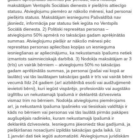
maksātājam Ventspils Sociālais dienests ir piešķīris attiecīgo
statusu. Atvieglojumu piemēro ar nākošo mēnesi, kad personai
piešķirts statuss. Maksātājam iesniegums Pašvaldībā nav
jāsniedz, informācija par statusu tiek iegūta no Ventspils
Sociālā dienesta. 2) Politiski represētas personas –
atvieglojums 50% apmērā no taksācijas gadam aprēķinātās
summas. Atvieglojumu piešķir ar nākošo mēnesi pēc
represētas personas apliecības kopijas un iesnieguma
iesniegšanas ar apliecinājumu, ka nekustamais īpašums netiek
izmantots saimnieciskajā darbībā. 3) Nodokļa maksātājam ar 3
(trīs) un vairāk bērniem – atvieglojums 50% no taksācijas
gadam aprēķinātās summas, ja personai (pašai vai kopā ar
laulāto) vai tās laulātajam taksācijas gadā ir trīs vai vairāk bērni
vecumā līdz 24 gadiem (arī aizbildnībā esoši vai audžuģimenē
ievietoti bērni), kuri iegūst vispārējo, profesionālo vai augstāko
izglītību un nekustamajā īpašumā ir deklarētā dzīvesvieta
vismaz trim no bērniem. Nodokļa atvieglojums piemērojams
arī, ja nekustamā īpašuma īpašnieks vai tiesiskais valdītājs ir
kāds no bērniem vai personas vai tās laulātā pirmās pakāpes
augšupējais radinieks, kuram nekustamajā īpašumā ir
deklarētā dzīvesvieta. Iesniegums jāiesniedz tikai gadījumā, ja
piešķiršanas nosacījumi izpildās taksācijas gada laikā. Uz
1.janvāri dati tiek iegūti automatizēti. Atvieglojumus juridiskām