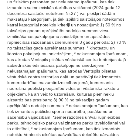
un fiziskām personām par nekustamo īpašumu, kas tiek
izmantots saimnieciskās darbības veikšanai (2024.gada 12.
decembra saistošie noteikumi Nr.27 ) var piešķirt šādām
maksātāju kategorijām, ja tiek izpildīti saistošajos noteikumos
katrai kategorijai noteiktie kritēriji un nosacījumi: 1) 50 % no
taksācijas gadam aprēķinātās nodokļa summas viesu
izmitināšanas pakalpojumu sniedzējiem un apstrādes
rūpniecības ražošanas uzņēmumiem 3 gadu periodā; 2) 70 %
no taksācijas gada aprēķinātās summas: * kinoteātru un
lidostas pakalpojumu sniedzējiem, * nekustamajam īpašumam,
kas atrodas Ventspils pilsētas vēsturiskā centra teritorijas daļā -
sabiedriskās ēdināšanas pakalpojumu sniedzējiem, *
nekustamajam īpašumam, kas atrodas Ventspils pilsētas
vēsturiskā centra teritorijas daļā un pastāvīgi tiek izmantots
komercdarbībai mazumtirdzniecības jomā, komersants
nodrošina publiski pieejamību vides un vēsturiska rakstura
objektiem, kā arī veic to uzturēšanu kultūras pieminekļu
aizsardzības prasībām; 3) 90 % no taksācijas gadam
aprēķinātās nodokļa summas: * nekustamajam īpašumam, kas
tiek izmantots publisku sporta nodarbību, pasākumu un
sacensību vajadzībām, *zemei ražotnes un/vai rūpniecības
parku, tehnoloģisko parku vai zinātnes parku izveidošanai vai
to attīstībai, * nekustamajam īpašumam, kas tiek izmantots
noteiktu Ventspils pilsētas pašvaldības deleģētu pārvaldes