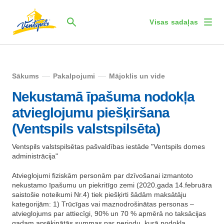
Visas sadaļas
Sākums
Pakalpojumi
Mājoklis un vide
Nekustamā īpašuma nodokļa
atvieglojumu piešķiršana
(Ventspils valstspilsēta)
Ventspils valstspilsētas pašvaldības iestāde "Ventspils domes
administrācija"
Atvieglojumi fiziskām personām par dzīvošanai izmantoto
nekustamo īpašumu un piekritīgo zemi (2020.gada 14.februāra
saistošie noteikumi Nr.4) tiek piešķirti šādām maksātāju
kategorijām: 1) Trūcīgas vai maznodrošinātas personas –
atvieglojums par attiecīgi, 90% un 70 % apmērā no taksācijas
gadam aprēķinātās summas par periodu, kurā nodokļa