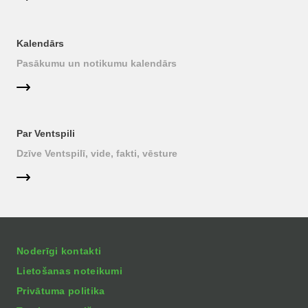
Kalendārs
Pasākumu un notikumu kalendārs
Par Ventspili
Dzīve Ventspilī, vide, fakti, vēsture
Noderīgi kontakti
Lietošanas noteikumi
Privātuma politika