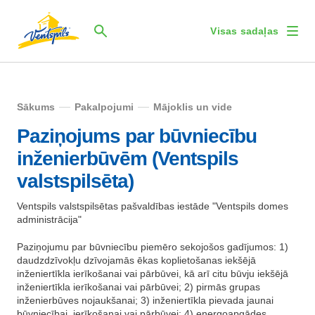
Visas sadaļas
Sākums
Pakalpojumi
Mājoklis un vide
Paziņojums par būvniecību
inženierbūvēm (Ventspils
valstspilsēta)
Ventspils valstspilsētas pašvaldības iestāde "Ventspils domes
administrācija"
Paziņojumu par būvniecību piemēro sekojošos gadījumos: 1)
daudzdzīvokļu dzīvojamās ēkas koplietošanas iekšējā
inženiertīkla ierīkošanai vai pārbūvei, kā arī citu būvju iekšējā
inženiertīkla ierīkošanai vai pārbūvei; 2) pirmās grupas
inženierbūves nojaukšanai; 3) inženiertīkla pievada jaunai
būvniecībai, ierīkošanai vai pārbūvei; 4) energoapgādes