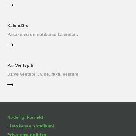
Kalendārs
Pasākumu un notikumu kalendārs
Par Ventspili
Dzīve Ventspilī, vide, fakti, vēsture
Noderīgi kontakti
Lietošanas noteikumi
Privātuma politika