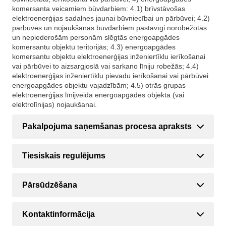
komersanta veicamiem būvdarbiem: 4.1) brīvstāvošas
elektroenerģijas sadalnes jaunai būvniecībai un pārbūvei; 4.2)
pārbūves un nojaukšanas būvdarbiem pastāvīgi norobežotās
un nepiederošām personām slēgtās energoapgādes
komersantu objektu teritorijās; 4.3) energoapgādes
komersantu objektu elektroenerģijas inženiertīklu ierīkošanai
vai pārbūvei to aizsargjoslā vai sarkano līniju robežās; 4.4)
elektroenerģijas inženiertīklu pievadu ierīkošanai vai pārbūvei
energoapgādes objektu vajadzībām; 4.5) otrās grupas
elektroenerģijas līnijveida energoapgādes objekta (vai
elektrolīnijas) nojaukšanai.
Pakalpojuma saņemšanas procesa apraksts
Tiesiskais regulējums
Pārsūdzēšana
Kontaktinformācija