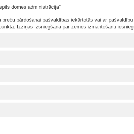
spils domes administrācija"
a preču pārdošanai pašvaldības iekārtotās vai ar pašvaldību 
punkta. Izziņas izsniegšana par zemes izmantošanu iesniegš