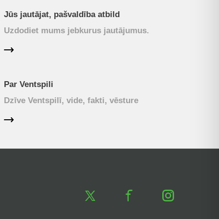
Jūs jautājat, pašvaldība atbild
Uzdodiet mums jebkurus jautājumus.
Par Ventspili
Dzīve Ventspilī, vide, fakti, vēsture