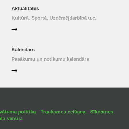
Aktualitātes
Kultūrā, Sportā, Uzņēmējdarbībā u.c.
Kalendārs
Pasākumu un notikumu kalendārs
vātuma politika
Trauksmes celšana
Sīkdatnes
la versija