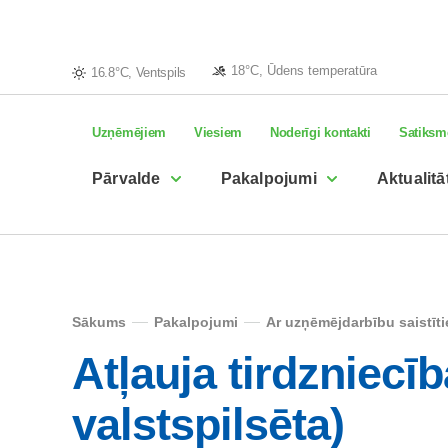
18°C, Ūdens temperatūra
16.8°C, Ventspils
Uzņēmējiem
Viesiem
Noderīgi kontakti
Satiksm
Pārvalde
Pakalpojumi
Aktualitā
Sākums
Pakalpojumi
Ar uzņēmējdarbību saistīt
Atļauja tirdzniecīb
valstspilsēta)