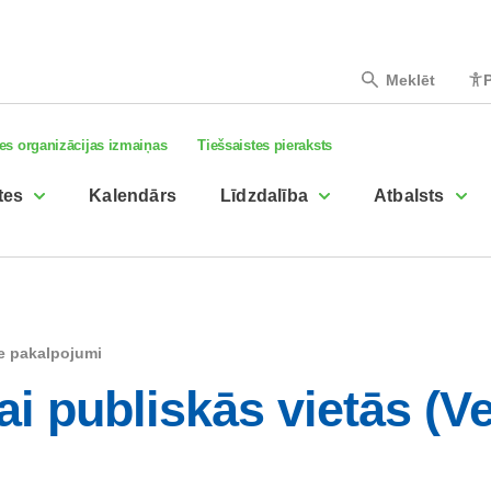
Meklēt
P
es organizācijas izmaiņas
Tiešsaistes pieraksts
tes
Kalendārs
Līdzdalība
Atbalsts
ie pakalpojumi
ai publiskās vietās (V