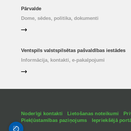
Pārvalde
Dome, sēdes, politika, dokumenti
Ventspils valstspilsētas pašvaldības iestādes
Informācija, kontakti, e-pakalpojumi
Noderīgi kontakti
Lietošanas noteikumi
Pri
Piekļūstamības paziņojums
Iepriekšējā portā