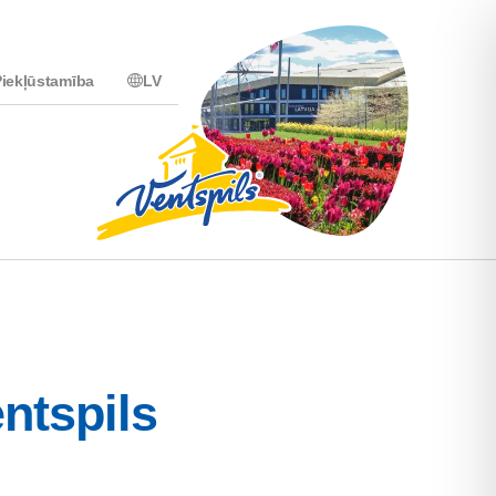
iekļūstamība
LV
entspils