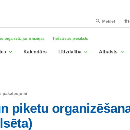
Meklēt
P
es organizācijas izmaiņas
Tiešsaistes pieraksts
tes
Kalendārs
Līdzdalība
Atbalsts
ie pakalpojumi
un piketu organizēša
lsēta)