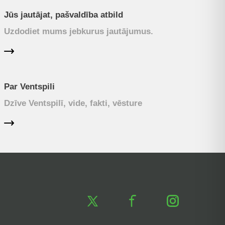
Jūs jautājat, pašvaldība atbild
Uzdodiet mums jebkurus jautājumus.
Par Ventspili
Dzīve Ventspilī, vide, fakti, vēsture