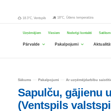
18°C, Ūdens temperatūra
18.3°C, Ventspils
Uzņēmējiem
Viesiem
Noderīgi kontakti
Satiksm
Pārvalde
Pakalpojumi
Aktualitā
Sākums
Pakalpojumi
Ar uzņēmējdarbību saistīt
Sapulču, gājienu 
(Ventspils valstspi