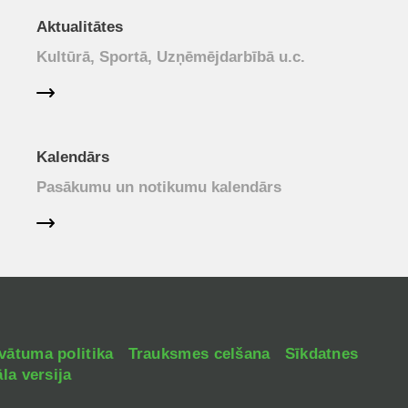
Aktualitātes
Kultūrā, Sportā, Uzņēmējdarbībā u.c.
Kalendārs
Pasākumu un notikumu kalendārs
vātuma politika
Trauksmes celšana
Sīkdatnes
la versija