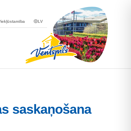
iekļūstamība
LV
nas saskaņošana