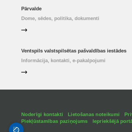
Pārvalde
Dome, sēdes, politika, dokumenti
Ventspils valstspilsētas pašvaldības iestādes
Informācija, kontakti, e-pakalpojumi
Noderīgi kontakti
Lietošanas noteikumi
Pri
Piekļūstamības paziņojums
Iepriekšējā portā