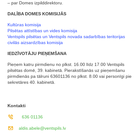
– par Domes izpilddirektoru.
DALĪBA DOMES KOMISIJĀS
Kultūras komisija
Pilsētas attīstības un vides komisija
Ventspils pilsētas un Ventspils novada sadarbības teritorijas
civilās aizsardzības komisija
IEDZĪVOTĀJU PIEŅEMŠANA
Pieņem katru pirmdienu no plkst. 16.00 līdz 17.00 Ventspils
pilsētas domē, 39. kabinetā. Pierakstīšanās uz pieņemšanu
pirmdienās pa tālruni 63601136 no plkst. 8.00 vai personīgi pie
sekretāres 40. kabinetā.
Kontakti
636 01136
aldis.abele@ventspils.lv