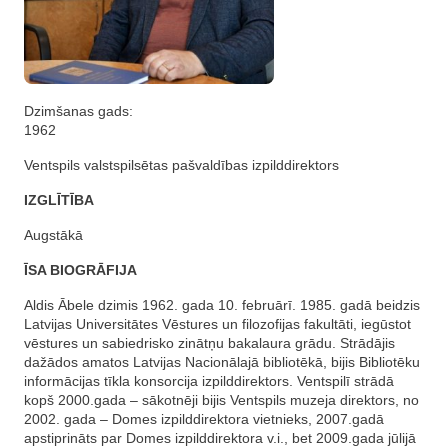
Dzimšanas gads:
1962
Ventspils valstspilsētas pašvaldības izpilddirektors
IZGLĪTĪBA
Augstākā
ĪSA BIOGRĀFIJA
Aldis Ābele dzimis 1962. gada 10. februārī. 1985. gadā beidzis
Latvijas Universitātes Vēstures un filozofijas fakultāti, iegūstot
vēstures un sabiedrisko zinātņu bakalaura grādu. Strādājis
dažādos amatos Latvijas Nacionālajā bibliotēkā, bijis Bibliotēku
informācijas tīkla konsorcija izpilddirektors. Ventspilī strādā
kopš 2000.gada – sākotnēji bijis Ventspils muzeja direktors, no
2002. gada – Domes izpilddirektora vietnieks, 2007.gadā
apstiprināts par Domes izpilddirektora v.i., bet 2009.gada jūlijā