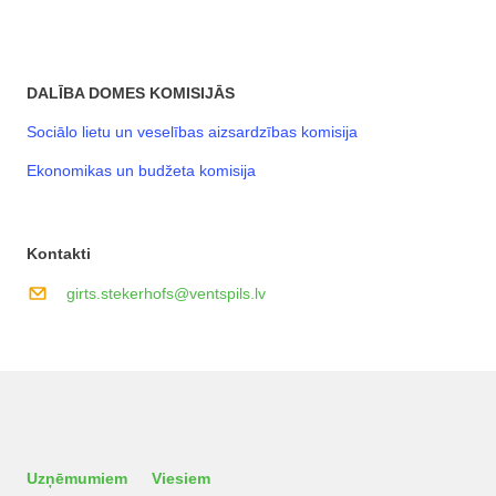
DALĪBA DOMES KOMISIJĀS
Sociālo lietu un veselības aizsardzības komisija
Ekonomikas un budžeta komisija
Kontakti
girts.stekerhofs@ventspils.lv
Uzņēmumiem
Viesiem