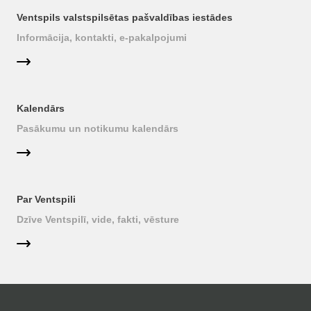
Ventspils valstspilsētas pašvaldības iestādes
Informācija, kontakti, e-pakalpojumi
Kalendārs
Pasākumu un notikumu kalendārs
Par Ventspili
Dzīve Ventspilī, vide, fakti, vēsture