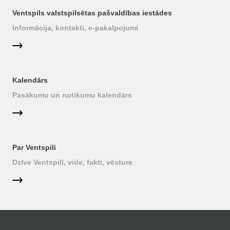
Ventspils valstspilsētas pašvaldības iestādes
Informācija, kontakti, e-pakalpojumi
Kalendārs
Pasākumu un notikumu kalendārs
Par Ventspili
Dzīve Ventspilī, vide, fakti, vēsture