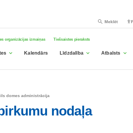
Meklēt
P
es organizācijas izmaiņas
Tiešsaistes pieraksts
tes
Kalendārs
Līdzdalība
Atbalsts
ils domes administrācija
pirkumu nodaļa