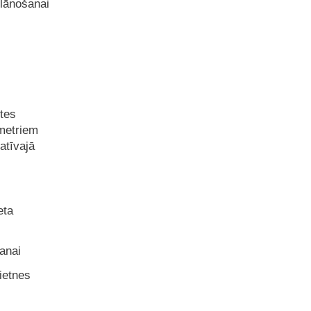
plānošanai
ītes
metriem
atīvajā
eta
anai
ietnes