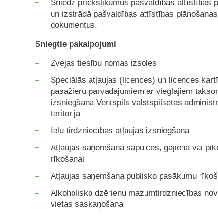
Sniedz priekšlikumus pašvaldības attīstības 
un izstrādā pašvaldības attīstības plānošanas
dokumentus.
Sniegtie pakalpojumi
Zvejas tiesību nomas izsoles
Speciālās atļaujas (licences) un licences kart
pasažieru pārvadājumiem ar vieglajiem takso
izsniegšana Ventspils valstspilsētas administr
teritorijā
Ielu tirdzniecības atļaujas izsniegšana
Atļaujas saņemšana sapulces, gājiena vai pik
rīkošanai
Atļaujas saņemšana publisko pasākumu rīkoš
Alkoholisko dzērienu mazumtirdzniecības nov
vietas saskaņošana