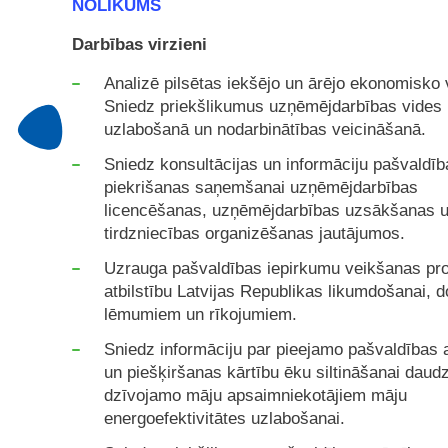
NOLIKUMS
Darbības virzieni
Analizē pilsētas iekšējo un ārējo ekonomisko v
Sniedz priekšlikumus uzņēmējdarbības vides
uzlabošanā un nodarbinātības veicināšanā.
Sniedz konsultācijas un informāciju pašvaldīb
piekrišanas saņemšanai uzņēmējdarbības
licencēšanas, uzņēmējdarbības uzsākšanas u
tirdzniecības organizēšanas jautājumos.
Uzrauga pašvaldības iepirkumu veikšanas pr
atbilstību Latvijas Republikas likumdošanai, 
lēmumiem un rīkojumiem.
Sniedz informāciju par pieejamo pašvaldības 
un piešķiršanas kārtību ēku siltināšanai daud
dzīvojamo māju apsaimniekotājiem māju
energoefektivitātes uzlabošanai.