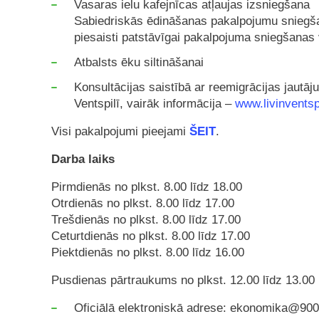
Vasaras ielu kafejnīcas atļaujas izsniegšana
Sabiedriskās ēdināšanas pakalpojumu sniegša
piesaisti patstāvīgai pakalpojuma sniegšanas 
Atbalsts ēku siltināšanai
Konsultācijas saistībā ar reemigrācijas jautā
Ventspilī, vairāk informācija –
www.livinventspi
Visi pakalpojumi pieejami
ŠEIT
.
Darba laiks
Pirmdienās no plkst. 8.00 līdz 18.00
Otrdienās no plkst. 8.00 līdz 17.00
Trešdienās no plkst. 8.00 līdz 17.00
Ceturtdienās no plkst. 8.00 līdz 17.00
Piektdienās no plkst. 8.00 līdz 16.00
Pusdienas pārtraukums no plkst. 12.00 līdz 13.00
Oficiālā elektroniskā adrese: ekonomika@90