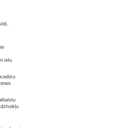
idi.
as
n ielu
ocedūru
domes
atbalstu
zdzīvokļu