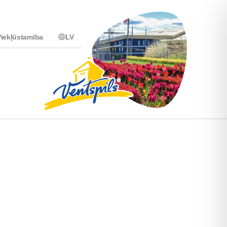
iekļūstamība
LV