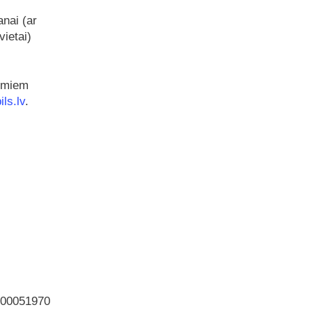
nai (ar
vietai)
jumiem
ls.lv
.
000051970