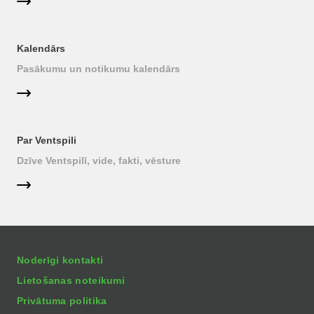
Kalendārs
Pasākumu un notikumu kalendārs
Par Ventspili
Dzīve Ventspilī, vide, fakti, vēsture
Noderīgi kontakti
Lietošanas noteikumi
Privātuma politika