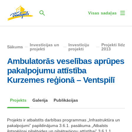
Visas sadaļas
Investīcijas un
Investīciju
Projekti līdz
Sākums
projekti
projekti
2013
Ambulatorās veselības aprūpes
pakalpojumu attīstība
Kurzemes reģionā – Ventspilī
Projekts
Galerija
Publikācijas
Projekts ir atbalstīts darbības programmas „Infrastruktūra un
pakalpojumi” papildinājuma 3.6.1. pasākuma „Atbalsts
ilgtspējīgai pilsētvides un pilsētreģionu attīstībai” 3.6.1.1.