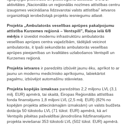
aktivitātes „Nacionālās un reģionālās nozīmes attīstības centru
izaugsmes veicināšana līdzsvarotai valsts attīstībai” ietvaros
organizētajā ierobežotajā projektu iesniegumu atlasē.
Projekta „Ambulatorās veselības aprūpes pakalpojumu
attīstība Kurzemes reģionā – Ventspilī”, Raiņa ielā 6/8
mērķis
ir izveidot modernu infrastruktūru ambulatorās
veselības aprūpes centra vajadzībām, tādējādi veicinot
ambulatorās, it īpaši sekundārās ambulatorās veselības
aprūpes pieejamības un kvalitātes uzlabošanos Ventspilī un
Kurzemes reģionā.
Projekta ietvaros
ir paredzēts izbūvēt jaunu ēku, aprīkot to ar
jaunu un modernu medicīnisko aprīkojumu, labiekārtot
pagalmu, izbūvējot automašīnu stāvvietas.
Projekta kopējās izmaksas
paredzētas 2,2 miljonu LVL (3,1
milj. EUR) apmērā, tai skaitā, Eiropas Reģionālās attīstības
fonda finansējums 1,8 miljoni LVL (2,5 milj. EUR) (82% no
kopējām projekta attiecināmajām izmaksām) un valsts budžeta
dotācija 50 tūkstošu LVL (71 tūkst. EUR) apmērā, kā arī
Ventspils pilsētas pašvaldībai jānodrošina līdzfinansējums
projekta ieviešanai 353 tūkstoši LVL (502 tūkst. EUR) apmērā.