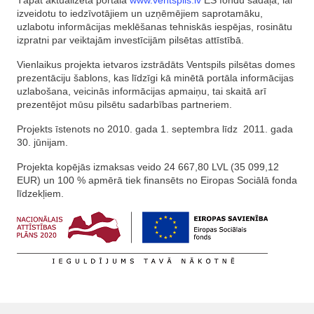
Tāpat aktualizēta portāla
www.ventspils.lv
ES fondu sadaļa, lai
izveidotu to iedzīvotājiem un uzņēmējiem saprotamāku,
uzlabotu informācijas meklēšanas tehniskās iespējas, rosinātu
izpratni par veiktajām investīcijām pilsētas attīstībā.
Vienlaikus projekta ietvaros izstrādāts Ventspils pilsētas domes
prezentāciju šablons, kas līdzīgi kā minētā portāla informācijas
uzlabošana, veicinās informācijas apmaiņu, tai skaitā arī
prezentējot mūsu pilsētu sadarbības partneriem.
Projekts īstenots no 2010. gada 1. septembra līdz 2011. gada
30. jūnijam.
Projekta kopējās izmaksas veido 24 667,80 LVL (35 099,12
EUR) un 100 % apmērā tiek finansēts no Eiropas Sociālā fonda
līdzekļiem.