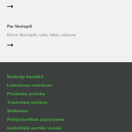
Par Ventspili
Dzīve Ventspilī, vide, fakti, vēsture
Noderīgi kontakti
Lietošanas noteikumi
Privātuma politika
Trauksmes celšana
Sīkdatnes
Piekļūstamības paziņojums
Iepriekšējā portāla versija