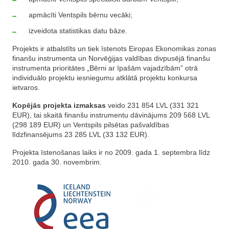
apmācīti Ventspils bērnu vecāki;
izveidota statistikas datu bāze.
Projekts ir atbalstīts un tiek īstenots Eiropas Ekonomikas zonas
finanšu instrumenta un Norvēģijas valdības divpusējā finanšu
instrumenta prioritātes „Bērni ar īpašām vajadzībām” otrā
individuālo projektu iesniegumu atklātā projektu konkursa
ietvaros.
Kopējās projekta izmaksas
veido 231 854 LVL (331 321
EUR), tai skaitā finanšu instrumentu dāvinājums 209 568 LVL
(298 189 EUR) un Ventspils pilsētas pašvaldības
līdzfinansējums 23 285 LVL (33 132 EUR).
Projekta īstenošanas laiks ir no 2009. gada 1. septembra līdz
2010. gada 30. novembrim.