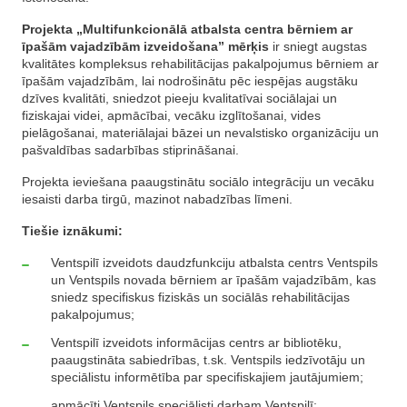
Projekta „Multifunkcionālā atbalsta centra bērniem ar
īpašām vajadzībām izveidošana” mērķis
ir sniegt augstas
kvalitātes kompleksus rehabilitācijas pakalpojumus bērniem ar
īpašām vajadzībām, lai nodrošinātu pēc iespējas augstāku
dzīves kvalitāti, sniedzot pieeju kvalitatīvai sociālajai un
fiziskajai videi, apmācībai, vecāku izglītošanai, vides
pielāgošanai, materiālajai bāzei un nevalstisko organizāciju un
pašvaldības sadarbības stiprināšanai.
Projekta ieviešana paaugstinātu sociālo integrāciju un vecāku
iesaisti darba tirgū, mazinot nabadzības līmeni.
Tiešie iznākumi:
Ventspilī izveidots daudzfunkciju atbalsta centrs Ventspils
un Ventspils novada bērniem ar īpašām vajadzībām, kas
sniedz specifiskus fiziskās un sociālās rehabilitācijas
pakalpojumus;
Ventspilī izveidots informācijas centrs ar bibliotēku,
paaugstināta sabiedrības, t.sk. Ventspils iedzīvotāju un
speciālistu informētība par specifiskajiem jautājumiem;
apmācīti Ventspils speciālisti darbam Ventspilī;