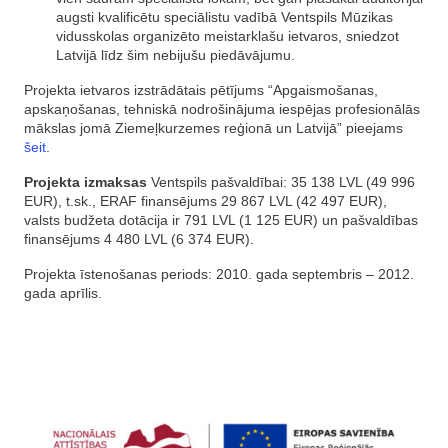
augsti kvalificētu speciālistu vadībā Ventspils Mūzikas
vidusskolas organizēto meistarklašu ietvaros, sniedzot
Latvijā līdz šim nebijušu piedāvājumu.
Projekta ietvaros izstrādātais pētījums “Apgaismošanas,
apskaņošanas, tehniskā nodrošinājuma iespējas profesionālās
mākslas jomā Ziemeļkurzemes reģionā un Latvijā” pieejams
šeit
.
Projekta izmaksas
Ventspils pašvaldībai: 35 138 LVL (49 996
EUR), t.sk., ERAF finansējums 29 867 LVL (42 497 EUR),
valsts budžeta dotācija ir 791 LVL (1 125 EUR) un pašvaldības
finansējums 4 480 LVL (6 374 EUR).
Projekta īstenošanas periods: 2010. gada septembris – 2012.
gada aprīlis.