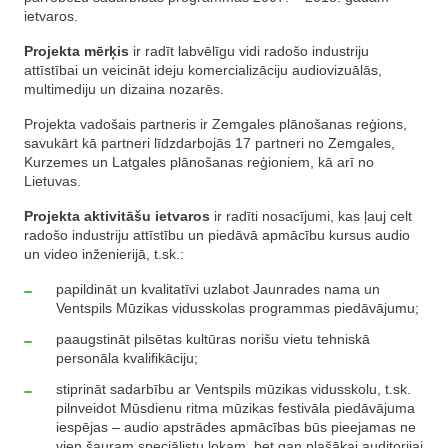
ietvaros.
Projekta mērķis
ir radīt labvēlīgu vidi radošo industriju
attīstībai un veicināt ideju komercializāciju audiovizuālās,
multimediju un dizaina nozarēs.
Projekta vadošais partneris ir Zemgales plānošanas reģions,
savukārt kā partneri līdzdarbojās 17 partneri no Zemgales,
Kurzemes un Latgales plānošanas reģioniem, kā arī no
Lietuvas.
Projekta aktivitāšu ietvaros
ir radīti nosacījumi, kas ļauj celt
radošo industriju attīstību un piedāvā apmācību kursus audio
un video inženierijā, t.sk.:
papildināt un kvalitatīvi uzlabot Jaunrades nama un
Ventspils Mūzikas vidusskolas programmas piedāvājumu;
paaugstināt pilsētas kultūras norišu vietu tehniskā
personāla kvalifikāciju;
stiprināt sadarbību ar Ventspils mūzikas vidusskolu, t.sk.
pilnveidot Mūsdienu ritma mūzikas festivāla piedāvājuma
iespējas – audio apstrādes apmācības būs pieejamas ne
vien šauram speciālistu lokam, bet gan plašākai auditorijai