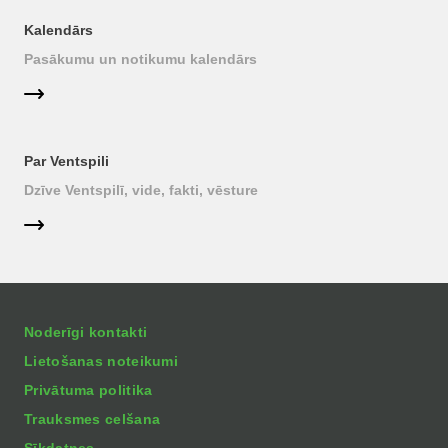
Kalendārs
Pasākumu un notikumu kalendārs
Par Ventspili
Dzīve Ventspilī, vide, fakti, vēsture
Noderīgi kontakti
Lietošanas noteikumi
Privātuma politika
Trauksmes celšana