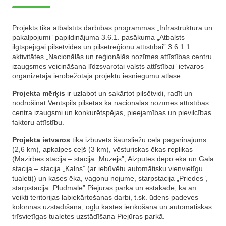
Projekts tika atbalstīts darbības programmas „Infrastruktūra un
pakalpojumi” papildinājuma 3.6.1. pasākuma „Atbalsts
ilgtspējīgai pilsētvides un pilsētreģionu attīstībai” 3.6.1.1.
aktivitātes „Nacionālās un reģionālās nozīmes attīstības centru
izaugsmes veicināšana līdzsvarotai valsts attīstībai” ietvaros
organizētajā ierobežotajā projektu iesniegumu atlasē.
Projekta mērķis
ir uzlabot un sakārtot pilsētvidi, radīt un
nodrošināt Ventspils pilsētas kā nacionālas nozīmes attīstības
centra izaugsmi un konkurētspējas, pieejamības un pievilcības
faktoru attīstību.
Projekta ietvaros
tika izbūvēts šaursliežu ceļa pagarinājums
(2,6 km), apkalpes ceļš (3 km), vēsturiskas ēkas replikas
(Mazirbes stacija – stacija „Muzejs”, Aizputes depo ēka un Gala
stacija – stacija „Kalns” (ar iebūvētu automātisku vienvietīgu
tualeti)) un kases ēka, vagonu nojume, starpstacija „Priedes”,
starpstacija „Pludmale” Piejūras parkā un estakāde, kā arī
veikti teritorijas labiekārtošanas darbi, t.sk. ūdens padeves
kolonnas uzstādīšana, ogļu kastes ierīkošana un automātiskas
trīsvietīgas tualetes uzstādīšana Piejūras parkā.