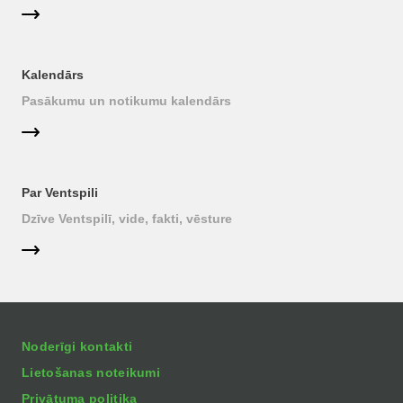
Kalendārs
Pasākumu un notikumu kalendārs
Par Ventspili
Dzīve Ventspilī, vide, fakti, vēsture
Noderīgi kontakti
Lietošanas noteikumi
Privātuma politika