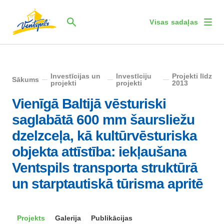
Visas sadaļas
Investīcijas un
Investīciju
Projekti līdz
Sākums
projekti
projekti
2013
Vienīgā Baltijā vēsturiski
saglabātā 600 mm šaursliežu
dzelzceļa, kā kultūrvēsturiska
objekta attīstība: iekļaušana
Ventspils transporta struktūrā
un starptautiskā tūrisma apritē
Projekts
Galerija
Publikācijas