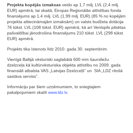
Projekta kopējās izmaksas
veido ap 1,7 milj. LVL (2,4 milj.
EUR) apmērā, tai skaitā, Eiropas Reģionālās attīstības fonda
finansējums ap 1,4 milj. LVL (1,99 milj. EUR) (85 % no kopējām
projekta attiecināmajām izmaksām) un valsts budžeta dotācija
76 tūkst. LVL (108 tūkst. EUR) apmērā, kā arī Ventspils pilsētas
pašvaldībai jānodrošina finansējums 210 tūkst. LVL (298 tūkst.
EUR) apmērā.
Projekts tika īstenots līdz 2010. gada 30. septembrim.
Vienīgā Baltijā vēsturiski saglabātā 600 mm šaursliežu
dzelzceļa kā kultūrvēsturiska objekta attīstību no 2009. gada
finansiāli atbalsta VAS „Latvijas Dzelzceļš” un SIA „LDZ ritošā
sastāva serviss”.
Informāciju par šiem uzņēmumiem, to sniegtajiem
pakalpojumiem skatīt
www.ldz.lv
.