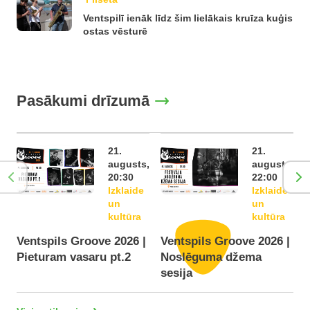
Ventspilī ienāk līdz šim lielākais kruīza kuģis
ostas vēsturē
Pasākumi drīzumā
21.
21.
augusts,
augusts,
20:30
22:00
Izklaide
Izklaide
un
un
kultūra
kultūra
Ventspils Groove 2026 |
Ventspils Groove 2026 |
Pieturam vasaru pt.2
Noslēguma džema
F
sesija