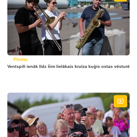
Pilsēta
Ventspilī ienāk līdz šim lielākais kruīza kuģis ostas vēsturē