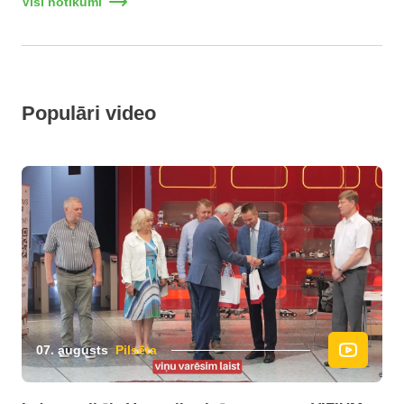
Visi notikumi
Populāri video
07. augusts
Pilsēta