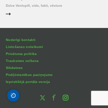
Dzīve Ventspilī, vide, fakti, vēsture
Noderīgi kontakti
Lietošanas noteikumi
Privātuma politika
Trauksmes celšana
Sīkdatnes
Piekļūstamības paziņojums
Iepriekšējā portāla versija