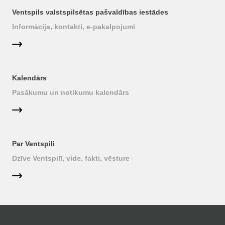
Ventspils valstspilsētas pašvaldības iestādes
Informācija, kontakti, e-pakalpojumi
Kalendārs
Pasākumu un notikumu kalendārs
Par Ventspili
Dzīve Ventspilī, vide, fakti, vēsture