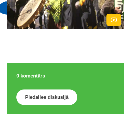
0
komentārs
Piedalies diskusijā