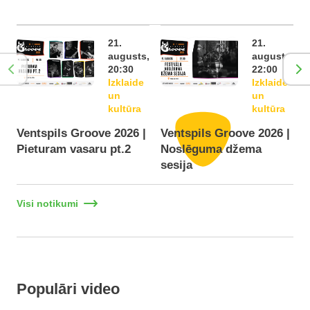
21.
21.
augusts,
augusts,
20:30
22:00
Izklaide
Izklaide
un
un
kultūra
kultūra
Ventspils Groove 2026 |
Ventspils Groove 2026 |
Pieturam vasaru pt.2
Noslēguma džema
F
sesija
Visi notikumi
Populāri video