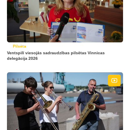
Pilsēta
Ventspilī viesojās sadraudzības pilsētas Vinnicas
delegācija 2026