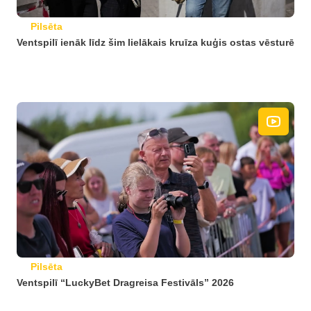
Pilsēta
Ventspilī ienāk līdz šim lielākais kruīza kuģis ostas vēsturē
Pilsēta
Ventspilī “LuckyBet Dragreisa Festivāls” 2026