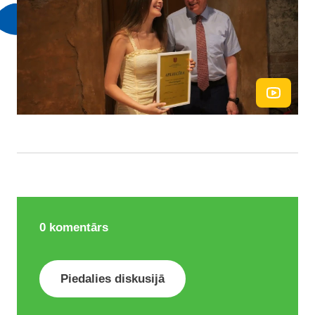
0
komentārs
Piedalies diskusijā