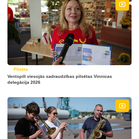
Pilsēta
Ventspilī viesojās sadraudzības pilsētas Vinnicas
delegācija 2026