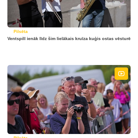
Pilsēta
Ventspilī ienāk līdz šim lielākais kruīza kuģis ostas vēsturē