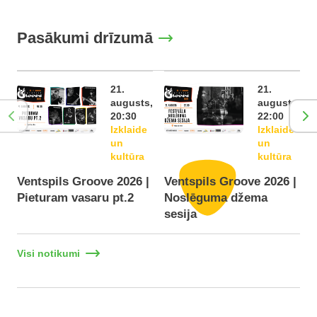
Pasākumi drīzumā
21.
21.
augusts,
augusts,
20:30
22:00
Izklaide
Izklaide
un
un
kultūra
kultūra
Ventspils Groove 2026 |
Ventspils Groove 2026 |
Pieturam vasaru pt.2
Noslēguma džema
F
sesija
Visi notikumi