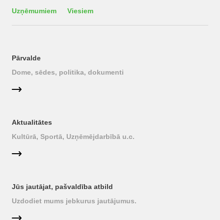
Uzņēmumiem
Viesiem
Pārvalde
Dome, sēdes, politika, dokumenti
Aktualitātes
Kultūrā, Sportā, Uzņēmējdarbībā u.c.
Jūs jautājat, pašvaldība atbild
Uzdodiet mums jebkurus jautājumus.