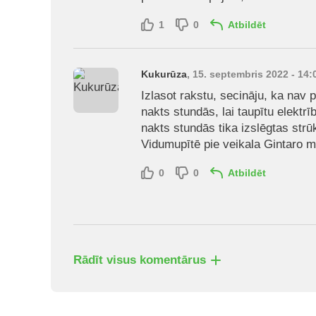
1
0
Atbildēt
Kukurūza
, 15. septembris 2022 - 14:
Izlasot rakstu, secināju, ka nav p
nakts stundās, lai taupītu elektr
nakts stundās tika izslēgtas str
Vidumupītē pie veikala Gintaro 
0
0
Atbildēt
Rādīt visus komentārus