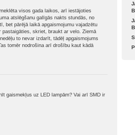
J
meklēta visos gada laikos, arī iestājoties
B
uma atslēgšanu galīgās nakts stundās, no
J
tī, bet pārējā laikā apgaismojumu vajadzētu
B
 pastaigāties, skriet, braukt ar velo. Ziemā
S
a nedēļu to nevar izdarīt, tādēļ apgaismojums
 Tas tomēr nodrošina arī drošību kaut kādā
P
inīt gaismekļus uz LED lampām? Vai arī SMD ir