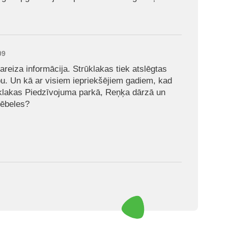
09
areiza informācija. Strūklakas tiek atslēgtas
ību. Un kā ar visiem iepriekšējiem gadiem, kad
ūklakas Piedzīvojuma parkā, Reņķa dārzā un
mēbeles?