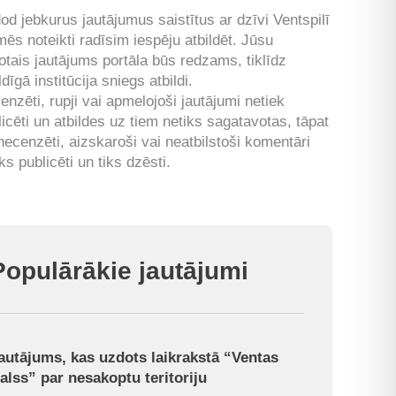
od jebkurus jautājumus saistītus ar dzīvi Ventspilī
mēs noteikti radīsim iespēju atbildēt. Jūsu
otais jautājums portāla būs redzams, tiklīdz
ldīgā institūcija sniegs atbildi.
enzēti, rupji vai apmelojoši jautājumi netiek
licēti un atbildes uz tiem netiks sagatavotas, tāpat
 necenzēti, aizskaroši vai neatbilstoši komentāri
ks publicēti un tiks dzēsti.
Populārākie jautājumi
autājums, kas uzdots laikrakstā “Ventas
alss” par nesakoptu teritoriju