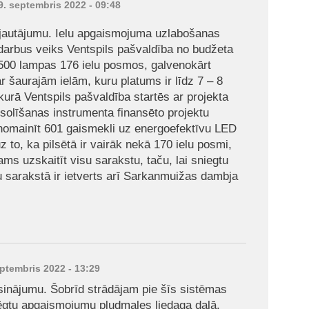
19. septembris 2022 - 09:48
 jautājumu. Ielu apgaismojuma uzlabošanas
arbus veiks Ventspils pašvaldība no budžeta
1500 lampas 176 ielu posmos, galvenokārt
 šaurajām ielām, kuru platums ir līdz 7 – 8
urā Ventspils pašvaldība startēs ar projekta
solīšanas instrumenta finansēto projektu
 nomainīt 601 gaismekli uz energoefektīvu LED
to, ka pilsētā ir vairāk nekā 170 ielu posmi,
ms uzskaitīt visu sarakstu, taču, lai sniegtu
lu sarakstā ir ietverts arī Sarkanmuižas dambja
eptembris 2022 - 13:29
osinājumu. Šobrīd strādājam pie šīs sistēmas
lēgtu apgaismojumu pludmales liedaga daļā.