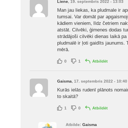
Liene
, 19. septembris 2022 - 13:03
Man jau liekas, ka pludmale ir ap
tumsai. Var domāt par apgaismoj
kādiem vieniem, līdz četriem nak
atstāt. Cilvēki, ģimenes dodas tur
strādājoši cilvēki dienas laikā p
pludmalē ir ļoti gaidīts jaunums.
mērā.
0
1
Atbildēt
Gaisma
, 17. septembris 2022 - 10:40
Kurās ielās rudenī plānots noma
to skaitā?
1
0
Atbildēt
Atbilde:
Gaisma