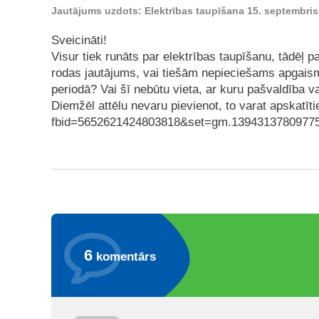
Jautājums uzdots: Elektrības taupīšana 15. septembris
Sveicināti!
Visur tiek runāts par elektrības taupīšanu, tādēļ 
rodas jautājums, vai tiešām nepieciešams apgaism
periodā? Vai šī nebūtu vieta, ar kuru pašvaldība 
Diemžēl attēlu nevaru pievienot, to varat apskatīt
fbid=5652621424803818&set=gm.13943137809775
6
komentārs