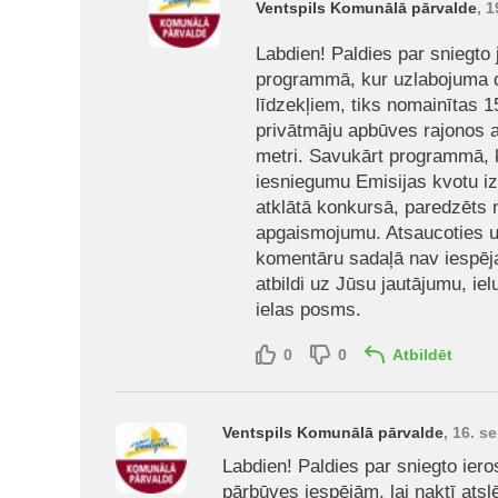
Ventspils Komunālā pārvalde
, 
Labdien! Paldies par sniegto
programmā, kur uzlabojuma d
līdzekļiem, tiks nomainītas 
privātmāju apbūves rajonos ar
metri. Savukārt programmā, k
iesniegumu Emisijas kvotu iz
atklātā konkursā, paredzēts
apgaismojumu. Atsaucoties uz 
komentāru sadaļā nav iespēja
atbildi uz Jūsu jautājumu, ie
ielas posms.
0
0
Atbildēt
Ventspils Komunālā pārvalde
, 16. s
Labdien! Paldies par sniegto ier
pārbūves iespējām, lai naktī ats