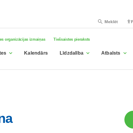
Meklēt
P
es organizācijas izmaiņas
Tiešsaistes pieraksts
tes
Kalendārs
Līdzdalība
Atbalsts
ana