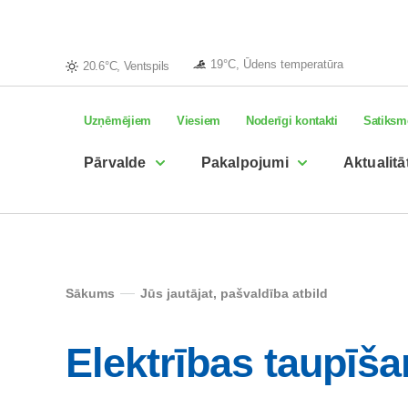
19°C, Ūdens temperatūra
20.6°C, Ventspils
Uzņēmējiem
Viesiem
Noderīgi kontakti
Satiksm
Pārvalde
Pakalpojumi
Aktualitā
Sākums
Jūs jautājat, pašvaldība atbild
Elektrības taupīš