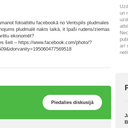
Uzd
un 
uzd
pamanot fotoattēlu facebookā no Ventspils pludmales
atbi
ojums pludmalē nakts laikā, it īpaši rudens/ziemas
Nec
varētu ekonomēt?
pub
ies šeit – https://www.facebook.com/photo/?
arī
09&idorvanity=195060477569518
neti
Piedalies diskusijā
J
B