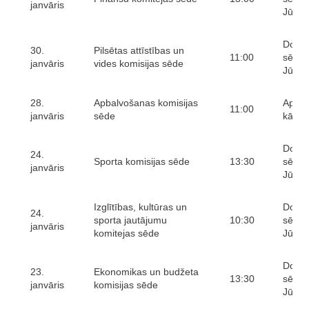
janvāris
Jūras 
Domes
30.
Pilsētas attīstības un
11:00
sēžu 
janvāris
vides komisijas sēde
Jūras 
28.
Apbalvošanas komisijas
Aptau
11:00
janvāris
sēde
kārtīb
Domes
24.
Sporta komisijas sēde
13:30
sēžu 
janvāris
Jūras 
Izglītības, kultūras un
Domes
24.
sporta jautājumu
10:30
sēžu 
janvāris
komitejas sēde
Jūras 
Domes
23.
Ekonomikas un budžeta
13:30
sēžu 
janvāris
komisijas sēde
Jūras 