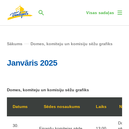
Visas sadaļas
Sākums
Domes, komiteju un komisiju sēžu grafiks
Janvāris 2025
Domes, komiteju un komisiju sēžu grafiks
Datums
Sēdes nosaukums
Laiks
Nori
Domes
30.
Finanšu komitejas sēde
13:00
sēžu 