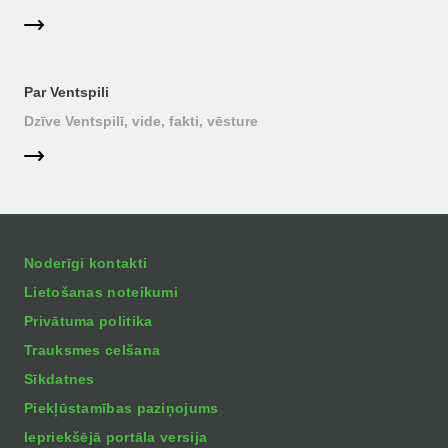
Par Ventspili
Dzīve Ventspilī, vide, fakti, vēsture
Noderīgi kontakti
Lietošanas noteikumi
Privātuma politika
Trauksmes celšana
Sīkdatnes
Piekļūstamības paziņojums
Iepriekšējā portāla versija