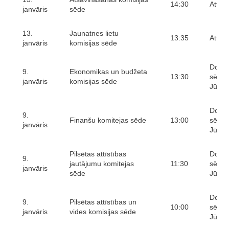
14:30
Attālin
janvāris
sēde
13.
Jaunatnes lietu
13:35
Attālin
janvāris
komisijas sēde
Domes
9.
Ekonomikas un budžeta
13:30
sēžu 
janvāris
komisijas sēde
Jūras 
Domes
9.
Finanšu komitejas sēde
13:00
sēžu 
janvāris
Jūras 
Pilsētas attīstības
Domes
9.
jautājumu komitejas
11:30
sēžu 
janvāris
sēde
Jūras 
Domes
9.
Pilsētas attīstības un
10:00
sēžu 
janvāris
vides komisijas sēde
Jūras 