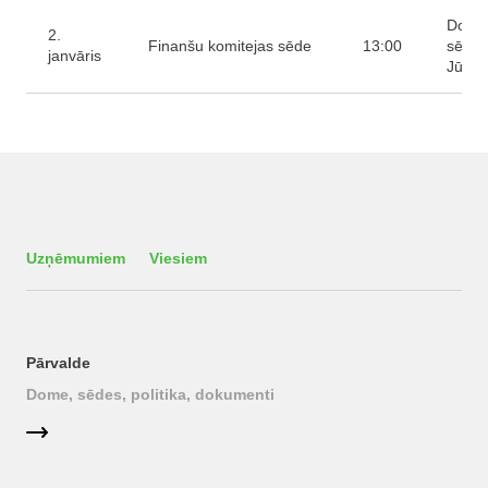
Domes
2.
Finanšu komitejas sēde
13:00
sēžu 
janvāris
Jūras 
Uzņēmumiem
Viesiem
Pārvalde
Dome, sēdes, politika, dokumenti