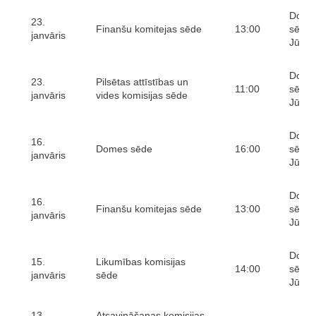
Domes
23.
Finanšu komitejas sēde
13:00
sēžu 
janvāris
Jūras 
Domes
23.
Pilsētas attīstības un
11:00
sēžu 
janvāris
vides komisijas sēde
Jūras 
Domes
16.
Domes sēde
16:00
sēžu 
janvāris
Jūras 
Domes
16.
Finanšu komitejas sēde
13:00
sēžu 
janvāris
Jūras 
Domes
15.
Likumības komisijas
14:00
sēžu 
janvāris
sēde
Jūras 
13.
Atsavināšanas komisijas