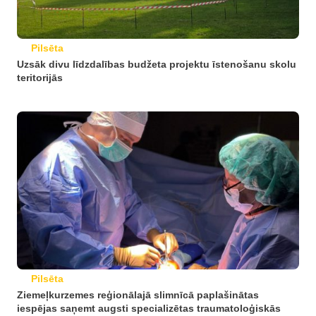
Pilsēta
Uzsāk divu līdzdalības budžeta projektu īstenošanu skolu
teritorijās
Pilsēta
Ziemeļkurzemes reģionālajā slimnīcā paplašinātas
iespējas saņemt augsti specializētas traumatoloģiskās