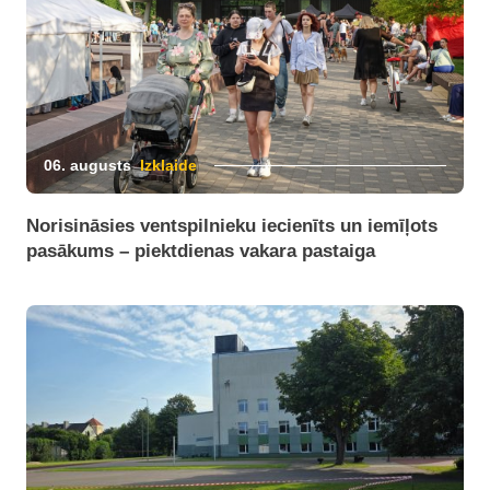
06. augusts
Izklaide
Norisināsies ventspilnieku iecienīts un iemīļots
pasākums – piektdienas vakara pastaiga