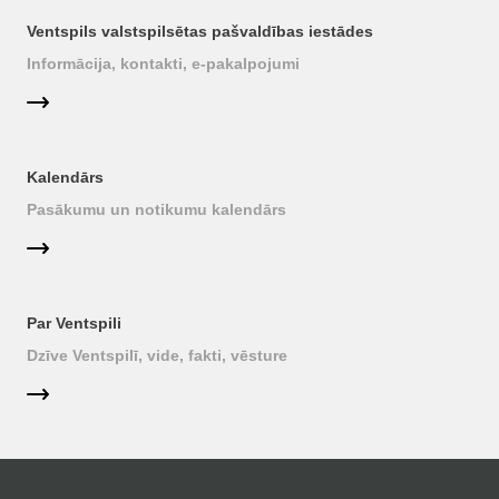
Ventspils valstspilsētas pašvaldības iestādes
Informācija, kontakti, e-pakalpojumi
Kalendārs
Pasākumu un notikumu kalendārs
Par Ventspili
Dzīve Ventspilī, vide, fakti, vēsture