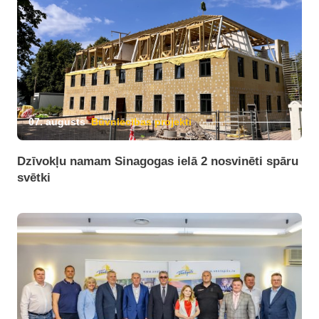
07. augusts
Būvniecības projekti
Dzīvokļu namam Sinagogas ielā 2 nosvinēti spāru
svētki