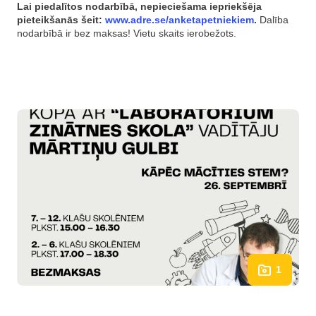
Lai piedalītos nodarbībā, nepieciešama iepriekšēja
pieteikšanās šeit:
www.adre.se/anketapetniekiem
.
Dalība
nodarbībā ir bez maksas! Vietu skaits ierobežots.
1