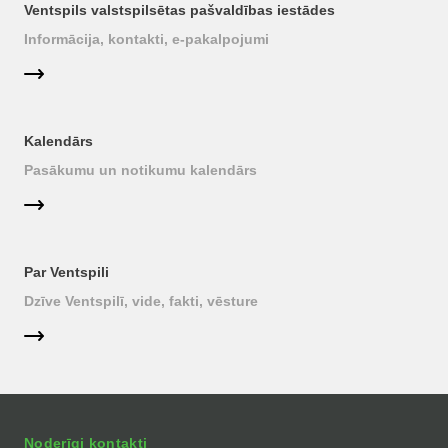
Ventspils valstspilsētas pašvaldības iestādes
Informācija, kontakti, e-pakalpojumi
Kalendārs
Pasākumu un notikumu kalendārs
Par Ventspili
Dzīve Ventspilī, vide, fakti, vēsture
Noderīgi kontakti