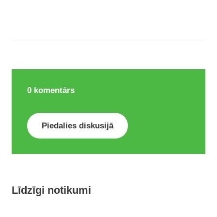
0
komentārs
Piedalies diskusijā
Līdzīgi notikumi