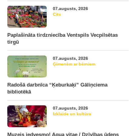
07.augusts, 2026
Cits
Paplašināta tirdzniecība Ventspils Vecpilsētas
tirgū
07.augusts, 2026
Ģimenēm ar bērniem
Radošā darbnīca “Ķeburkaķi” Gāliņciema
bibliotēkā
07.augusts, 2026
Izklaide un kultūra
Muzejs iedvesmo! Aqua vitae / Dzīvības ūdens