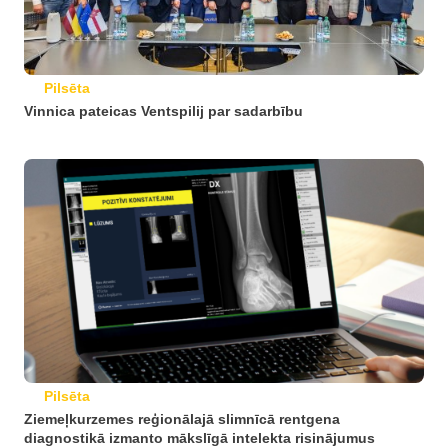
Pilsēta
Vinnica pateicas Ventspilij par sadarbību
Pilsēta
Ziemeļkurzemes reģionālajā slimnīcā rentgena
diagnostikā izmanto mākslīgā intelekta risinājumus