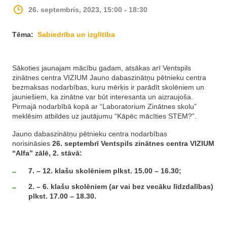
26. septembris, 2023, 15:00 - 18:30
Tēma:
Sabiedrība un izglītība
Sākoties jaunajam mācību gadam, atsākas arī Ventspils
zinātnes centra VIZIUM Jauno dabaszinātņu pētnieku centra
bezmaksas nodarbības, kuru mērķis ir parādīt skolēniem un
jauniešiem, ka zinātne var būt interesanta un aizraujoša.
Pirmajā nodarbībā kopā ar “Laboratorium Zinātnes skolu”
meklēsim atbildes uz jautājumu “Kāpēc mācīties STEM?”.
Jauno dabaszinātņu pētnieku centra nodarbības
norisināsies
26. septembrī Ventspils zinātnes centra VIZIUM
“Alfa” zālē, 2. stāvā:
7. – 12. klašu skolēniem plkst. 15.00 – 16.30;
2. – 6. klašu skolēniem (ar vai bez vecāku līdzdalības)
plkst. 17.00 – 18.30.