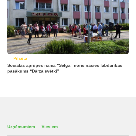
Pilsēta
Sociālās aprūpes namā “Selga” norisināsies labdarības
pasākums “Dārza svētki”
Uzņēmumiem
Viesiem