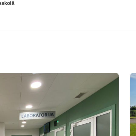
sskolā