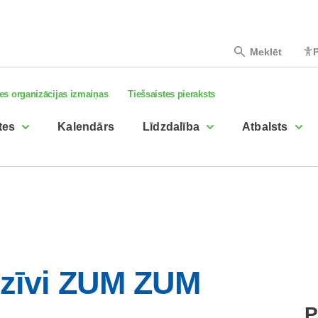
Meklēt
P
es organizācijas izmaiņas
Tiešsaistes pieraksts
tes
Kalendārs
Līdzdalība
Atbalsts
dzīvi ZUM ZUM
P