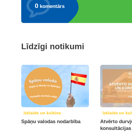
0
komentārs
Līdzīgi notikumi
Izklaide un kultūra
Izklaide un kul
Spāņu valodas nodarbība
Atvērto durvj
konsultācijas