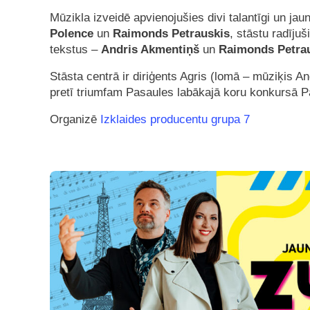
Mūzikla izveidē apvienojušies divi talantīgi un ja
Polence
un
Raimonds Petrauskis
, stāstu radījuš
tekstus –
Andris Akmentiņš
un
Raimonds Petra
Stāsta centrā ir diriģents Agris (lomā – mūziķis A
pretī triumfam Pasaules labākajā koru konkursā P
Organizē
Izklaides producentu grupa 7