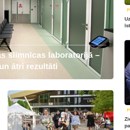
P
Uz
īs
 slimnīcas laboratorijā –
n ātri rezultāti
P
Zi
pa