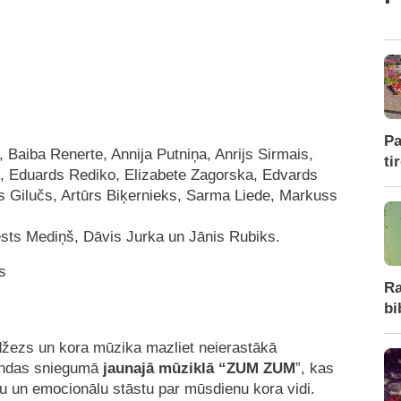
Pa
a, Baiba Renerte, Annija Putniņa, Anrijs Sirmais,
ti
tō, Eduards Rediko, Elizabete Zagorska, Edvards
s Gilučs, Artūrs Biķernieks, Sarma Liede, Markuss
ts Mediņš, Dāvis Jurka un Jānis Rubiks.
s
Ra
bi
 džezs un kora mūzika mazliet neierastākā
mandas sniegumā
jaunajā mūziklā “ZUM ZUM
”, kas
ku un emocionālu stāstu par mūsdienu kora vidi.