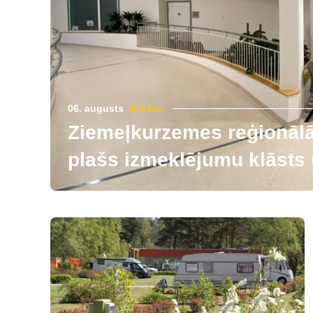
06. augusts
Pilsēta
Ziemeļkurzemes reģionālās
plašs izmeklējumu klāsts u