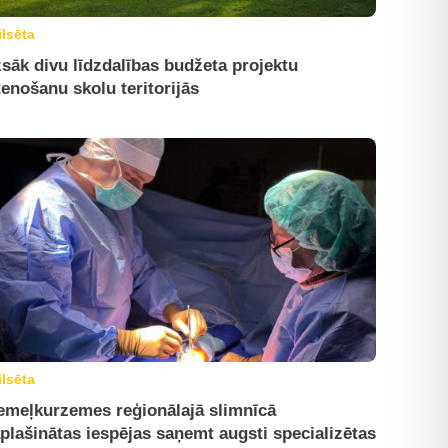
ilsēta
sāk divu līdzdalības budžeta projektu
tenošanu skolu teritorijās
ilsēta
emeļkurzemes reģionālajā slimnīcā
plašinātas iespējas saņemt augsti specializētas