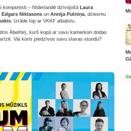
uni komponisti – Nīderlandē dzīvojošā
Laura
Mu
i
Edgars Niklasons
un
Annija Putniņa
, dziesmu
uskis.
Izrāde top ar VKKF atbalstu.
ndris Ābelīte), kurš kopā ar savu kamerkori dodas
arīzē. Vai koris piedzīvos savu slavas stundu?
Mu
Gā
Sk