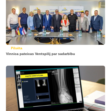
Pilsēta
Vinnica pateicas Ventspilij par sadarbību