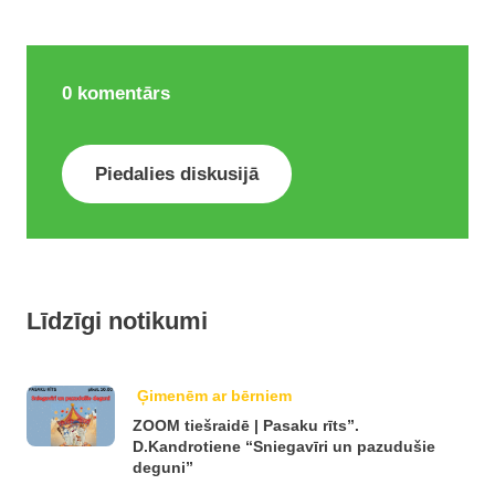
0
komentārs
Piedalies diskusijā
Līdzīgi notikumi
Ģimenēm ar bērniem
ZOOM tiešraidē | Pasaku rīts”.
D.Kandrotiene “Sniegavīri un pazudušie
deguni”