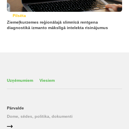
Pilsēta
Ziemeļkurzemes reģionālajā slimnīcā rentgena
diagnostikā izmanto mākslīgā intelekta risinājumus
Uzņēmumiem
Viesiem
Pārvalde
Dome, sēdes, politika, dokumenti