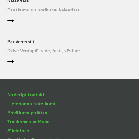
Kalendārs
Pasākumu un notikumu kalendārs
Par Ventspili
Dzīve Ventspilī, vide, fakti, vēsture
Noderīgi kontakti
Lietošanas noteikumi
Privātuma politika
Trauksmes celšana
Sīkdatnes