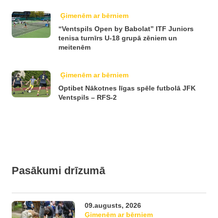
Ģimenēm ar bērniem
“Ventspils Open by Babolat” ITF Juniors
tenisa turnīrs U-18 grupā zēniem un
meitenēm
Ģimenēm ar bērniem
Optibet Nākotnes līgas spēle futbolā JFK
Ventspils – RFS-2
Pasākumi drīzumā
09.augusts, 2026
Ģimenēm ar bērniem