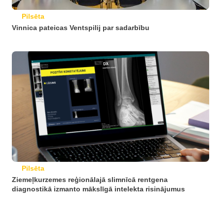
Pilsēta
Vinnica pateicas Ventspilij par sadarbību
Pilsēta
Ziemeļkurzemes reģionālajā slimnīcā rentgena
diagnostikā izmanto mākslīgā intelekta risinājumus