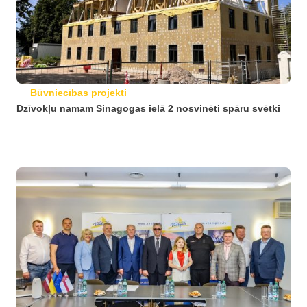
Būvniecības projekti
Dzīvokļu namam Sinagogas ielā 2 nosvinēti spāru svētki