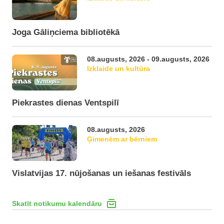
Joga Gāliņciema bibliotēkā
08.augusts, 2026 - 09.augusts, 2026
Izklaide un kultūra
Piekrastes dienas Ventspilī
08.augusts, 2026
Ģimenēm ar bērniem
Vislatvijas 17. nūjošanas un iešanas festivāls
Skatīt notikumu kalendāru