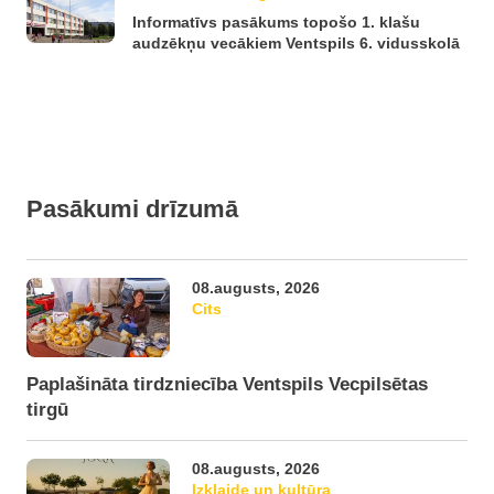
Informatīvs pasākums topošo 1. klašu
audzēkņu vecākiem Ventspils 6. vidusskolā
Pasākumi drīzumā
08.augusts, 2026
Cits
Paplašināta tirdzniecība Ventspils Vecpilsētas
tirgū
08.augusts, 2026
Izklaide un kultūra