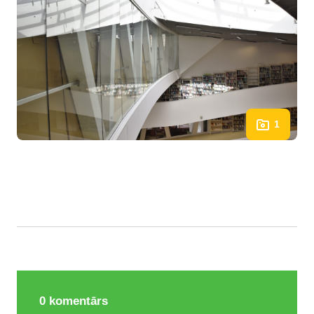
1
0
komentārs