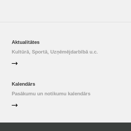
Aktualitātes
Kultūrā, Sportā, Uzņēmējdarbībā u.c.
Kalendārs
Pasākumu un notikumu kalendārs