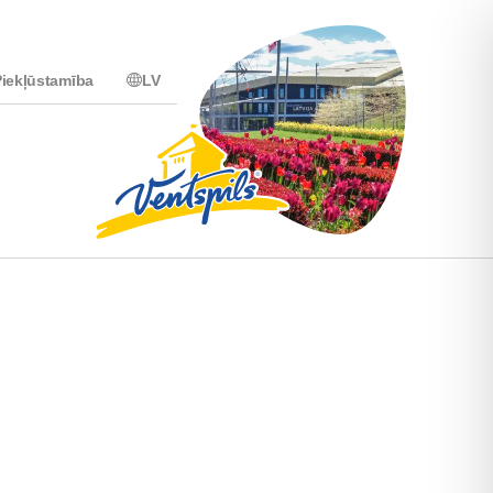
iekļūstamība
LV