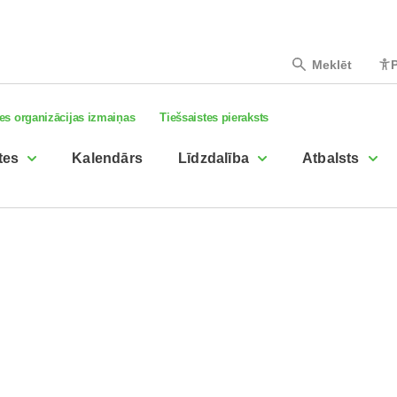
Meklēt
P
es organizācijas izmaiņas
Tiešsaistes pieraksts
tes
Kalendārs
Līdzdalība
Atbalsts