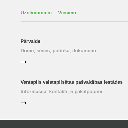
Uzņēmumiem
Viesiem
Pārvalde
Dome, sēdes, politika, dokumenti
Ventspils valstspilsētas pašvaldības iestādes
Informācija, kontakti, e-pakalpojumi