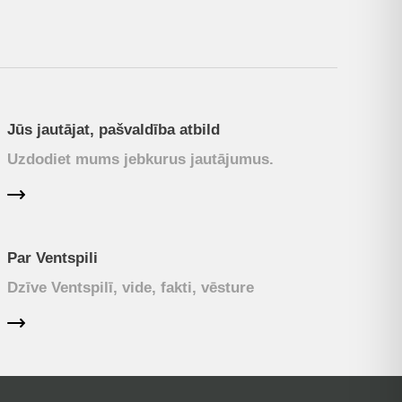
Jūs jautājat, pašvaldība atbild
Uzdodiet mums jebkurus jautājumus.
Par Ventspili
Dzīve Ventspilī, vide, fakti, vēsture