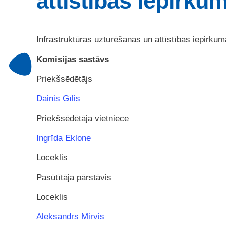
attīstības iepirku
Infrastruktūras uzturēšanas un attīstības iepirk
Komisijas sastāvs
Priekšsēdētājs
Dainis Gīlis
Priekšsēdētāja vietniece
Ingrīda Eklone
Loceklis
Pasūtītāja pārstāvis
Loceklis
Aleksandrs Mirvis