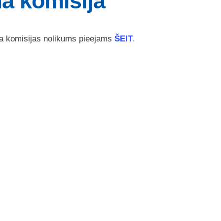
ma komisija
uma komisijas nolikums pieejams
ŠEIT
.