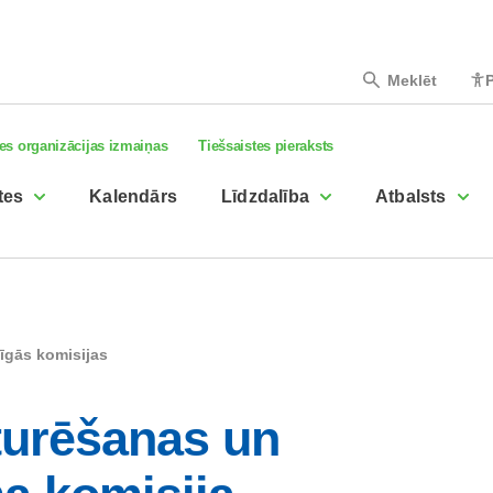
Meklēt
P
es organizācijas izmaiņas
Tiešsaistes pieraksts
tes
Kalendārs
Līdzdalība
Atbalsts
īgās komisijas
zturēšanas un