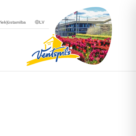
iekļūstamība
LV