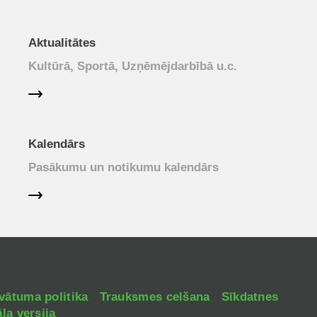
Aktualitātes
Kultūrā, Sportā, Uzņēmējdarbībā u.c.
Kalendārs
Pasākumu un notikumu kalendārs
vātuma politika
Trauksmes celšana
Sīkdatnes
la versija