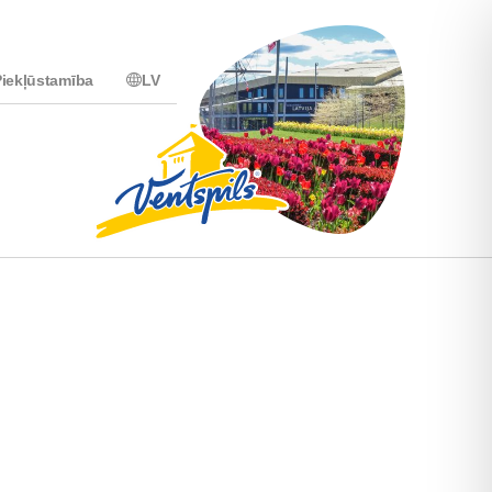
iekļūstamība
LV