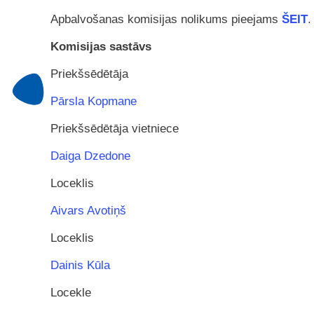
Apbalvošanas komisijas nolikums pieejams
ŠEIT
.
Komisijas sastāvs
Priekšsēdētāja
Pārsla Kopmane
Priekšsēdētāja vietniece
Daiga Dzedone
Loceklis
Aivars Avotiņš
Loceklis
Dainis Kūla
Locekle