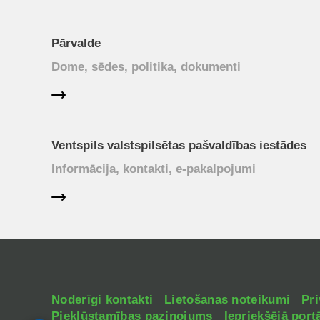
Pārvalde
Dome, sēdes, politika, dokumenti
Ventspils valstspilsētas pašvaldības iestādes
Informācija, kontakti, e-pakalpojumi
Noderīgi kontakti
Lietošanas noteikumi
Pri
Piekļūstamības paziņojums
Iepriekšējā portā