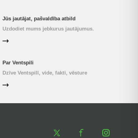
Jūs jautājat, pašvaldība atbild
Uzdodiet mums jebkurus jautājumus.
Par Ventspili
Dzīve Ventspilī, vide, fakti, vēsture