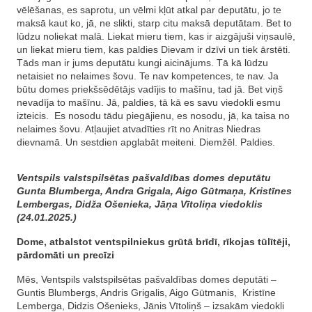
vēlēšanas, es saprotu, un vēlmi kļūt atkal par deputātu, jo te
maksā kaut ko, jā, ne slikti, starp citu maksā deputātam. Bet to
lūdzu noliekat malā. Liekat mieru tiem, kas ir aizgājuši viņsaulē,
un liekat mieru tiem, kas paldies Dievam ir dzīvi un tiek ārstēti.
Tāds man ir jums deputātu kungi aicinājums. Tā kā lūdzu
netaisiet no nelaimes šovu. Te nav kompetences, te nav. Ja
būtu domes priekšsēdētājs vadījis to mašīnu, tad jā. Bet viņš
nevadīja to mašīnu. Jā, paldies, tā kā es savu viedokli esmu
izteicis. Es nosodu tādu piegājienu, es nosodu, jā, ka taisa no
nelaimes šovu. Atļaujiet atvadīties rīt no Anitras Niedras
dievnamā. Un sestdien apglabāt meiteni. Diemžēl. Paldies.
Ventspils valstspilsētas pašvaldības domes deputātu
Gunta Blumberga, Andra Grigala, Aigo Gūtmaņa, Kristīnes
Lembergas, Didža Ošenieka, Jāņa Vītoliņa viedoklis
(24.01.2025.)
Dome, atbalstot ventspilniekus grūtā brīdī, rīkojas tūlītēji,
pārdomāti un precīzi
Mēs, Ventspils valstspilsētas pašvaldības domes deputāti –
Guntis Blumbergs, Andris Grigalis, Aigo Gūtmanis, Kristīne
Lemberga, Didzis Ošenieks, Jānis Vītoliņš – izsakām viedokli