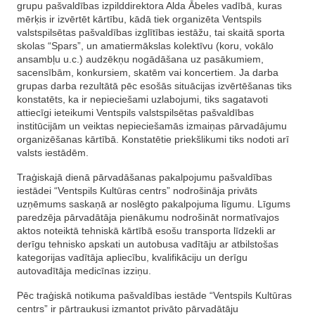
grupu pašvaldības izpilddirektora Alda Ābeles vadībā, kuras
mērķis ir izvērtēt kārtību, kādā tiek organizēta Ventspils
valstspilsētas pašvaldības izglītības iestāžu, tai skaitā sporta
skolas “Spars”, un amatiermākslas kolektīvu (koru, vokālo
ansambļu u.c.) audzēkņu nogādāšana uz pasākumiem,
sacensībām, konkursiem, skatēm vai koncertiem. Ja darba
grupas darba rezultātā pēc esošās situācijas izvērtēšanas tiks
konstatēts, ka ir nepieciešami uzlabojumi, tiks sagatavoti
attiecīgi ieteikumi Ventspils valstspilsētas pašvaldības
institūcijām un veiktas nepieciešamās izmaiņas pārvadājumu
organizēšanas kārtībā. Konstatētie priekšlikumi tiks nodoti arī
valsts iestādēm.
Traģiskajā dienā pārvadāšanas pakalpojumu pašvaldības
iestādei “Ventspils Kultūras centrs” nodrošināja privāts
uzņēmums saskaņā ar noslēgto pakalpojuma līgumu. Līgums
paredzēja pārvadātāja pienākumu nodrošināt normatīvajos
aktos noteiktā tehniskā kārtībā esošu transporta līdzekli ar
derīgu tehnisko apskati un autobusa vadītāju ar atbilstošas
kategorijas vadītāja apliecību, kvalifikāciju un derīgu
autovadītāja medicīnas izziņu.
Pēc traģiskā notikuma pašvaldības iestāde “Ventspils Kultūras
centrs” ir pārtraukusi izmantot privāto pārvadātāju