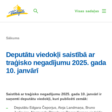
Visas sadaļas
Sākums
Deputātu viedokļi saistībā ar
traģisko negadījumu 2025. gada
10. janvārī
Saistībā ar traģisko negadījumu 2025. gada 10. janvārī ir
saņemti deputātu viedokļi, kuri publicēti zemāk:
⁠Deputātu Edgara Čeporjus, Aivja Landmaņa, Bruno