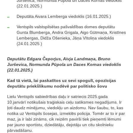
Jurševica, Normunda Pūpola un Daces Kornas viedoklis
(22.01.2025.)
Deputāta Aivara Lemberga viedoklis (16.01.2025.)
Ventspils valstspilsētas pašvaldības domes deputātu
Gunta Blumberga, Andra Grigala, Aigo Gūtmaņa, Kristīnes
Lembergas, Didža Ošenieka, Jāņa Vītoliņa viedoklis
(24.01.2025.)
Deputātu Edgara Čeporjus, Aivja Landmaņa, Bruno
Jurševica, Normunda Pūpola un Daces Kornas viedoklis
(22.01.2025.)
Kad tā vietā, lai paskatītos uz sevi spogulī, opozīcijas
deputātu priekšlikumu nodēvē par politisko šovu
Lielu Ventspils sabiedrības daļu ir satriecis 2025.gada
10.janvārī notikušais traģiskais ceļu satiksmes negadījums. Ir
ļoti daudz minējumu, viedokļu un aizdomu. Nav šaubu, to, kas
notika uz Ventspils šosejas, izmeklēs policija. Tomēr ar to ir par
maz, ja ir labi zināms, cik reizēm pavirši tiek pieņemti lēmumi
par jauno sportistu, dziedātāju, dejotāju un citu skolnieku
pārvadāšanu.