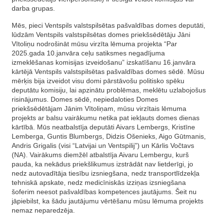
darba grupas.
Mēs, pieci Ventspils valstspilsētas pašvaldības domes deputāti,
lūdzām Ventspils valstspilsētas domes priekšsēdētāju Jāni
Vītoliņu nodrošināt mūsu virzīta lēmuma projekta “Par
2025.gada 10.janvāra ceļu satiksmes negadījuma
izmeklēšanas komisijas izveidošanu” izskatīšanu 16.janvāra
kārtējā Ventspils valstspilsētas pašvaldības domes sēdē. Mūsu
mērķis bija izveidot visu domi pārstāvošu politisko spēku
deputātu komisiju, lai apzinātu problēmas, meklētu uzlabojošus
risinājumus. Domes sēdē, nepiedaloties Domes
priekšsēdētājam Jānim Vītoliņam, mūsu virzītais lēmuma
projekts ar balsu vairākumu netika pat iekļauts domes dienas
kārtībā. Mūs neatbalstīja deputāti Aivars Lembergs, Kristīne
Lemberga, Guntis Blumbergs, Didzis Ošenieks, Aigo Gūtmanis,
Andris Grigalis (visi “Latvijai un Ventspilij”) un Kārlis Vočtavs
(NA). Vairākums diemžēl atbalstīja Aivaru Lembergu, kurš
pauda, ka nekādus priekšlikumus izstrādāt nav lietderīgi, jo
nedz autovadītāja tiesību izsniegšana, nedz transportlīdzekļa
tehniskā apskate, nedz medicīniskās izziņas izsniegšana
šoferim neesot pašvaldības kompetences jautājums. Šeit nu
jāpiebilst, ka šādu jautājumu vērtēšanu mūsu lēmuma projekts
nemaz neparedzēja.