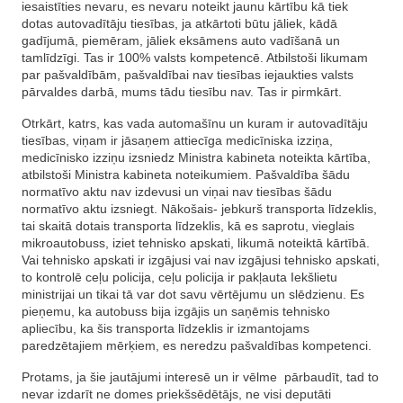
iesaistīties nevaru, es nevaru noteikt jaunu kārtību kā tiek
dotas autovadītāju tiesības, ja atkārtoti būtu jāliek, kādā
gadījumā, piemēram, jāliek eksāmens auto vadīšanā un
tamlīdzīgi. Tas ir 100% valsts kompetencē. Atbilstoši likumam
par pašvaldībām, pašvaldībai nav tiesības iejaukties valsts
pārvaldes darbā, mums tādu tiesību nav. Tas ir pirmkārt.
Otrkārt, katrs, kas vada automašīnu un kuram ir autovadītāju
tiesības, viņam ir jāsaņem attiecīga medicīniska izziņa,
medicīnisko izziņu izsniedz Ministra kabineta noteikta kārtība,
atbilstoši Ministra kabineta noteikumiem. Pašvaldība šādu
normatīvo aktu nav izdevusi un viņai nav tiesības šādu
normatīvo aktu izsniegt. Nākošais- jebkurš transporta līdzeklis,
tai skaitā dotais transporta līdzeklis, kā es saprotu, vieglais
mikroautobuss, iziet tehnisko apskati, likumā noteiktā kārtībā.
Vai tehnisko apskati ir izgājusi vai nav izgājusi tehnisko apskati,
to kontrolē ceļu policija, ceļu policija ir pakļauta Iekšlietu
ministrijai un tikai tā var dot savu vērtējumu un slēdzienu. Es
pieņemu, ka autobuss bija izgājis un saņēmis tehnisko
apliecību, ka šis transporta līdzeklis ir izmantojams
paredzētajiem mērķiem, es neredzu pašvaldības kompetenci.
Protams, ja šie jautājumi interesē un ir vēlme pārbaudīt, tad to
nevar izdarīt ne domes priekšsēdētājs, ne visi deputāti