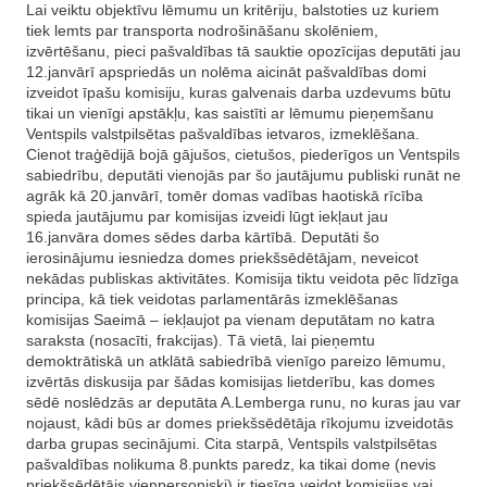
Lai veiktu objektīvu lēmumu un kritēriju, balstoties uz kuriem
tiek lemts par transporta nodrošināšanu skolēniem,
izvērtēšanu, pieci pašvaldības tā sauktie opozīcijas deputāti jau
12.janvārī apspriedās un nolēma aicināt pašvaldības domi
izveidot īpašu komisiju, kuras galvenais darba uzdevums būtu
tikai un vienīgi apstākļu, kas saistīti ar lēmumu pieņemšanu
Ventspils valstpilsētas pašvaldības ietvaros, izmeklēšana.
Cienot traģēdijā bojā gājušos, cietušos, piederīgos un Ventspils
sabiedrību, deputāti vienojās par šo jautājumu publiski runāt ne
agrāk kā 20.janvārī, tomēr domas vadības haotiskā rīcība
spieda jautājumu par komisijas izveidi lūgt iekļaut jau
16.janvāra domes sēdes darba kārtībā. Deputāti šo
ierosinājumu iesniedza domes priekšsēdētājam, neveicot
nekādas publiskas aktivitātes. Komisija tiktu veidota pēc līdzīga
principa, kā tiek veidotas parlamentārās izmeklēšanas
komisijas Saeimā – iekļaujot pa vienam deputātam no katra
saraksta (nosacīti, frakcijas). Tā vietā, lai pieņemtu
demoktrātiskā un atklātā sabiedrībā vienīgo pareizo lēmumu,
izvērtās diskusija par šādas komisijas lietderību, kas domes
sēdē noslēdzās ar deputāta A.Lemberga runu, no kuras jau var
nojaust, kādi būs ar domes priekšsēdētāja rīkojumu izveidotās
darba grupas secinājumi. Cita starpā, Ventspils valstpilsētas
pašvaldības nolikuma 8.punkts paredz, ka tikai dome (nevis
priekšsēdētājs vienpersoniski) ir tiesīga veidot komisijas vai