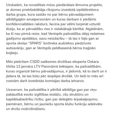
Uzskatām, ka noraidītais mūsu piedāvātais lēmuma projekts,
ar domes priekšsēdētāja rīkojumu izveidotā izpilddirektora
darba grupa, kura sastāv no par bērnu pārvadājumiem
atbildīgajām amatpersonām un kuras darbam ir piešķirts
konfidencialitātes raksturs, liecina par vēlmi turpināt uzturēt
ilūziju, ka ar pārvaldību viss ir vislabākajā kārtībā. Atgādinām,
ka šī nav pirmā reize, kad Ventspils pašvaldība slēpj nelaimes
gadījumu apstākļus, savu neizdarību – tā tas ir bijis gan ar
sporta skolas “SPARS” šorttreka audzēkņu piedzīvoto
autoavāriju, gan ar Ventspils peldbaseinā bērna traģisko
bojāeju.
Mēs piekrītam CSDD satiksmes drošības eksperta Oskara
Irbīša 13.janvāra LTV Panorāmā teiktajam, ka pašvaldībām,
kuras organizē bērnu pārvadājumus, ir jādomā, kā to darīt un ir
jādara tā, lai tas būtu pēc iespējas drošāk. Un tieši to mēs arī
rosinām darīt izveidotās komisijas darba ietvaros.
Uzsveram, ka pašvaldība ir pilnībā atbildīga gan par viņu
pakļautībā esošo izglītības iestāžu, citu struktūru un
kapitālsabiedrību rīcību, gan par deleģēto ārpakalpojumu,
piemēram, bērnu un jauniešu sporta klubu funkciju adekvātu
un drošu nodrošināšanu.