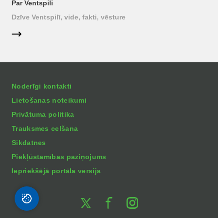
Par Ventspili
Dzīve Ventspilī, vide, fakti, vēsture
Noderīgi kontakti
Lietošanas noteikumi
Privātuma politika
Trauksmes celšana
Sīkdatnes
Piekļūstamības paziņojums
Iepriekšējā portāla versija