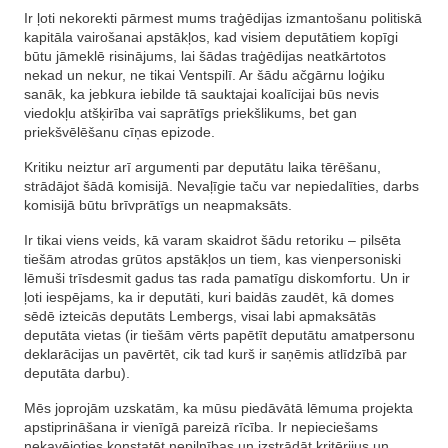
Ir ļoti nekorekti pārmest mums traģēdijas izmantošanu politiskā
kapitāla vairošanai apstākļos, kad visiem deputātiem kopīgi
būtu jāmeklē risinājums, lai šādas traģēdijas neatkārtotos
nekad un nekur, ne tikai Ventspilī. Ar šādu ačgārnu loģiku
sanāk, ka jebkura iebilde tā sauktajai koalīcijai būs nevis
viedokļu atšķirība vai saprātīgs priekšlikums, bet gan
priekšvēlēšanu cīņas epizode.
Kritiku neiztur arī argumenti par deputātu laika tērēšanu,
strādājot šādā komisijā. Nevaļīgie taču var nepiedalīties, darbs
komisijā būtu brīvprātīgs un neapmaksāts.
Ir tikai viens veids, kā varam skaidrot šādu retoriku – pilsēta
tiešām atrodas grūtos apstākļos un tiem, kas vienpersoniski
lēmuši trīsdesmit gadus tas rada pamatīgu diskomfortu. Un ir
ļoti iespējams, ka ir deputāti, kuri baidās zaudēt, kā domes
sēdē izteicās deputāts Lembergs, visai labi apmaksātās
deputāta vietas (ir tiešām vērts papētīt deputātu amatpersonu
deklarācijas un pavērtēt, cik tad kurš ir saņēmis atlīdzībā par
deputāta darbu).
Mēs joprojām uzskatām, ka mūsu piedāvātā lēmuma projekta
apstiprināšana ir vienīgā pareizā rīcība. Ir nepieciešams
nekavējoties konstatēt nepilnības un izstrādāt kritērijus un