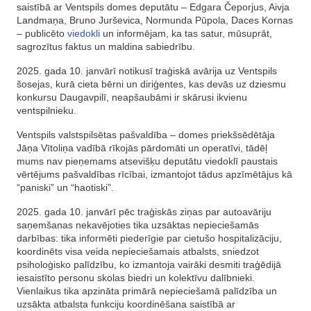
saistībā ar Ventspils domes deputātu – Edgara Čeporjus, Aivja
Landmaņa, Bruno Jurševica, Normunda Pūpola, Daces Kornas
– publicēto
viedokli
un informējam, ka tas satur, mūsuprāt,
sagrozītus faktus un maldina sabiedrību.
2025. gada 10. janvārī notikusī traģiskā avārija uz Ventspils
šosejas, kurā cieta bērni un diriģentes, kas devās uz dziesmu
konkursu Daugavpilī, neapšaubāmi ir skārusi ikvienu
ventspilnieku.
Ventspils valstspilsētas pašvaldība – domes priekšsēdētāja
Jāņa Vītoliņa vadībā rīkojās pārdomāti un operatīvi, tādēļ
mums nav pieņemams atsevišķu deputātu viedoklī paustais
vērtējums pašvaldības rīcībai, izmantojot tādus apzīmētājus kā
“paniski” un “haotiski”.
2025. gada 10. janvārī pēc traģiskās ziņas par autoavāriju
saņemšanas nekavējoties tika uzsāktas nepieciešamās
darbības: tika informēti piederīgie par cietušo hospitalizāciju,
koordinēts visa veida nepieciešamais atbalsts, sniedzot
psiholoģisko palīdzību, ko izmantoja vairāki desmiti traģēdijā
iesaistīto personu skolas biedri un kolektīvu dalībnieki.
Vienlaikus tika apzināta primārā nepieciešamā palīdzība un
uzsākta atbalsta funkciju koordinēšana saistībā ar