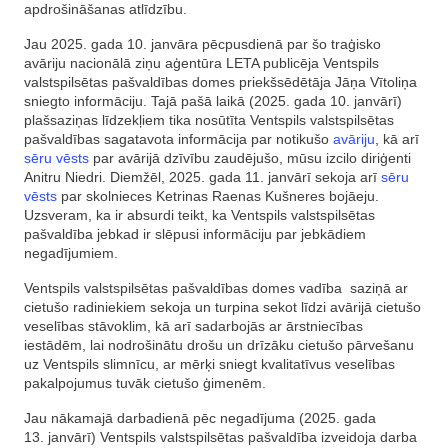
apdrošināšanas atlīdzību.
Jau 2025. gada 10. janvāra pēcpusdienā par šo traģisko
avāriju nacionālā ziņu aģentūra LETA publicēja Ventspils
valstspilsētas pašvaldības domes priekšsēdētāja Jāņa Vītoliņa
sniegto informāciju. Tajā pašā laikā (2025. gada 10. janvārī)
plašsaziņas līdzekļiem tika nosūtīta Ventspils valstspilsētas
pašvaldības sagatavota informācija par notikušo
avāriju
, kā arī
sēru vēsts
par avārijā dzīvību zaudējušo, mūsu izcilo diriģenti
Anitru Niedri. Diemžēl, 2025. gada 11. janvārī sekoja arī
sēru
vēsts
par skolnieces Ketrinas Raenas Kušneres bojāeju.
Uzsveram, ka ir absurdi teikt, ka Ventspils valstspilsētas
pašvaldība jebkad ir slēpusi informāciju par jebkādiem
negadījumiem.
Ventspils valstspilsētas pašvaldības domes vadība saziņā ar
cietušo radiniekiem sekoja un turpina sekot līdzi avārijā cietušo
veselības stāvoklim, kā arī sadarbojās ar ārstniecības
iestādēm, lai nodrošinātu drošu un drīzāku cietušo pārvešanu
uz Ventspils slimnīcu, ar mērķi sniegt kvalitatīvus veselības
pakalpojumus tuvāk cietušo ģimenēm.
Jau nākamajā darbadienā pēc negadījuma (2025. gada
13. janvārī) Ventspils valstspilsētas pašvaldība izveidoja darba