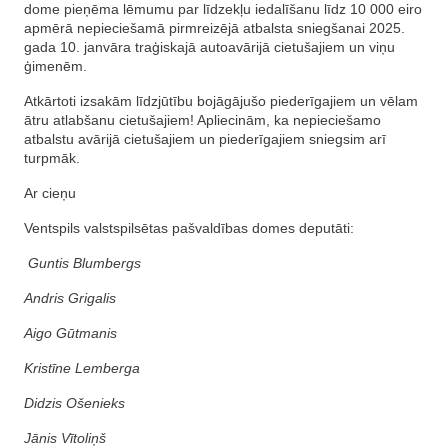
dome pieņēma lēmumu par līdzekļu iedalīšanu līdz 10 000 eiro
apmērā nepieciešamā pirmreizējā atbalsta sniegšanai 2025.
gada 10. janvāra traģiskajā autoavārijā cietušajiem un viņu
ģimenēm.
Atkārtoti izsakām līdzjūtību bojāgājušo piederīgajiem un vēlam
ātru atlabšanu cietušajiem! Apliecinām, ka nepieciešamo
atbalstu avārijā cietušajiem un piederīgajiem sniegsim arī
turpmāk.
Ar cieņu
Ventspils valstspilsētas pašvaldības domes deputāti:
Guntis Blumbergs
Andris Grigalis
Aigo Gūtmanis
Kristīne Lemberga
Didzis Ošenieks
Jānis Vītoliņš