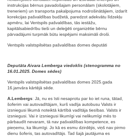
instrukcijas bērnus pavadošajam personālam (skolotājiem,
treneriem) un transporta pakalpojuma nodrošinātājiem, izdarīt
korekcijas pašvaldības budžetā, paredzot adekvātu līdzekļu
apmēru, lai Ventspils pašvaldības, tās iestāžu,
kapitālsabiedrību tieši un deleģēti organizētie bērnu
pārvadājumi turpmāk būtu iespējami maksimāli droši.
Ventspils valstspilsētas pašvaldības domes deputāti
Deputāta Aivara Lemberga viedoklis (stenogramma no
16.01.2025. Domes sēdes)
Ventspils valstspilsētas pašvaldības domes 2025.gada
16.janvāra kārtējā sēde.
A.Lembergs
: Jā, nu es īsti nesaprotu par ko iet runa, tātad,
šoferim vai autovadītājam, kurš vadīja autobusu Valsts ir
izsniegusi likumā noteiktā kārtībā vadītāja tiesības. Valsts ir
izsniegusi. Vai ir izsniegusi likumīgi vai nelikumīgi mēs to
pārbaudīt nevaram, tā nav pašvaldības kompetence, es
pieņemu, ka likumīgi. Jo kā es esmu dzirdējis, viņš nav pirmo
dienu šoferis, tas autovadītājs. Tad šajā jautājuma es