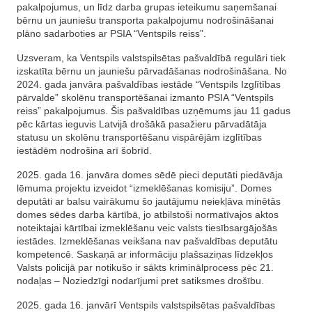
pakalpojumus, un līdz darba grupas ieteikumu saņemšanai
bērnu un jauniešu transporta pakalpojumu nodrošināšanai
plāno sadarboties ar PSIA “Ventspils reiss”.
Uzsveram, ka Ventspils valstspilsētas pašvaldībā regulāri tiek
izskatīta bērnu un jauniešu pārvadāšanas nodrošināšana. No
2024. gada janvāra pašvaldības iestāde “Ventspils Izglītības
pārvalde” skolēnu transportēšanai izmanto PSIA “Ventspils
reiss” pakalpojumus. Šis pašvaldības uzņēmums jau 11 gadus
pēc kārtas ieguvis Latvijā drošākā pasažieru pārvadātāja
statusu un skolēnu transportēšanu vispārējām izglītības
iestādēm nodrošina arī šobrīd.
2025. gada 16. janvāra domes sēdē pieci deputāti piedāvāja
lēmuma projektu izveidot “izmeklēšanas komisiju”. Domes
deputāti ar balsu vairākumu šo jautājumu neiekļāva minētās
domes sēdes darba kārtībā, jo atbilstoši normatīvajos aktos
noteiktajai kārtībai izmeklēšanu veic valsts tiesībsargājošās
iestādes. Izmeklēšanas veikšana nav pašvaldības deputātu
kompetencē. Saskaņā ar informāciju plašsaziņas līdzekļos
Valsts policijā par notikušo ir sākts kriminālprocess pēc 21.
nodaļas – Noziedzīgi nodarījumi pret satiksmes drošību.
2025. gada 16. janvārī Ventspils valstspilsētas pašvaldības