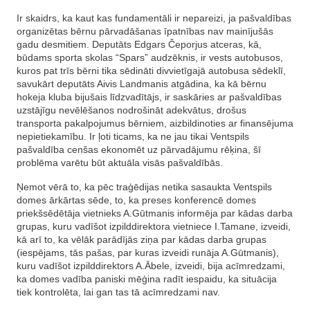
Ir skaidrs, ka kaut kas fundamentāli ir nepareizi, ja pašvaldības
organizētas bērnu pārvadāšanas īpatnības nav mainījušās
gadu desmitiem. Deputāts Edgars Čeporjus atceras, kā,
būdams sporta skolas “Spars” audzēknis, ir vests autobusos,
kuros pat trīs bērni tika sēdināti divvietīgajā autobusa sēdeklī,
savukārt deputāts Aivis Landmanis atgādina, ka kā bērnu
hokeja kluba bijušais līdzvadītājs, ir saskāries ar pašvaldības
uzstājīgu nevēlēšanos nodrošināt adekvātus, drošus
transporta pakalpojumus bērniem, aizbildinoties ar finansējuma
nepietiekamību. Ir ļoti ticams, ka ne jau tikai Ventspils
pašvaldība cenšas ekonomēt uz pārvadājumu rēķina, šī
problēma varētu būt aktuāla visās pašvaldībās.
Ņemot vērā to, ka pēc traģēdijas netika sasaukta Ventspils
domes ārkārtas sēde, to, ka preses konferencē domes
priekšsēdētāja vietnieks A.Gūtmanis informēja par kādas darba
grupas, kuru vadīšot izpilddirektora vietniece I.Tamane, izveidi,
kā arī to, ka vēlāk parādījās ziņa par kādas darba grupas
(iespējams, tās pašas, par kuras izveidi runāja A.Gūtmanis),
kuru vadīšot izpilddirektors A.Ābele, izveidi, bija acīmredzami,
ka domes vadība paniski mēģina radīt iespaidu, ka situācija
tiek kontrolēta, lai gan tas tā acīmredzami nav.