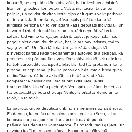
kopumā, ne deputāts kāds atsevišķi, bet ir tiesības atbilstoši
likumam griezties kompetentā Valsts institūcijā- tā var būt
policija, un vēl daudz citas institūcijas ar lūgumu veikt pārbaudi
un to var izdarīt, protams, arī Ventspils pilsētas dome kā
juridiska persona un to var izdarīt katrs deputāts individuāli, un
to var arī izdarīt deputātu grupa. Ja kādi deputāti vēlas to
izdarīt, tad viņi to varēja jau izdarīt, tāpēc, jo kopš nelaimes ir
pagājis pietiekami daudz laika, bet, ja tas nav izdarīts, tad to
vajag izdarīt. Un tāda tā lieta. Un, ja ir kādas idejas kā
pilnveidot kārtību kādā tiek saņemtas autovadītāja tiesības, kā
prasmes tiek pārbaudītas, veselības stāvoklis kā tiek noteikts,
kā tiek pārbaudīts transporta līdzeklis, tad tas protams ir katra
pilsoņa un nepilsoņa, jebkura pasaules iedzīvotāja brīva griba
un tiesības uz šādu te aktivitāti. Ja te būtu kaut kāda
kompetence pašvaldībai, tad tā būtu cita lieta, ja šis
transportlīdzeklis būtu piederējis Ventspils pilsētas domei. Ja
tas autovadītājs būtu strādājis Ventspils pilsētas domē un tā
tālāk, un tā tālāk.
Es saprotu, grupa deputātu grib no šīs nelaimes uztaisīt šovu.
Es domāju, ka no šīs te nelaimes taisīt politisku šovu, taisīt
komisiju par jautājumiem, kas absolūti nav deputātu,
pašvaldības deputātu kompetencē. Es nosodu tādu gājienu, un
nevajag taisīt no nelaimes šovu. Es saprotu, nāk virsū