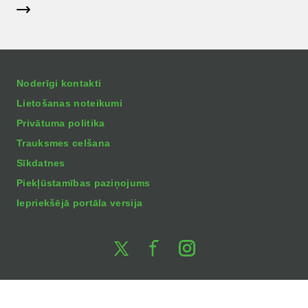
Noderīgi kontakti
Lietošanas noteikumi
Privātuma politika
Trauksmes celšana
Sīkdatnes
Piekļūstamības paziņojums
Iepriekšējā portāla versija