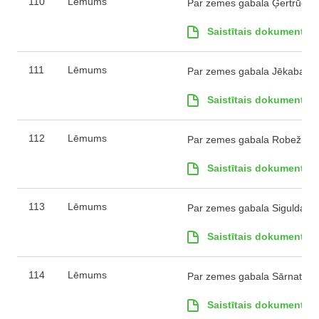
110
Lēmums
Par zemes gabala Ģertrūdes i
Saistītais dokuments
111
Lēmums
Par zemes gabala Jēkaba ielā
Saistītais dokuments
112
Lēmums
Par zemes gabala Robežu iel
Saistītais dokuments
113
Lēmums
Par zemes gabala Siguldas ie
Saistītais dokuments
114
Lēmums
Par zemes gabala Sārnates ie
Saistītais dokuments