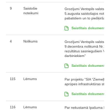
9
Saistošie
Grozījumi Ventspils valstspi
noteikumi
5.augusta saistošajos noteik
pabalstiem un to piešķiršanas 
Saistītais dokuments
4
Nolikums
Grozījumi Ventspils valstspi
9.decembra nolikumā Nr.11 “P
rezultātus sasniegušiem Vents
darbiniekiem”
Saistītais dokuments
115
Lēmums
Par projektu “SIA “Ziemeļkur
aprūpes infrastruktūras stipr
Saistītais dokuments
116
Lēmums
Par nekustamā īpašuma Lielā