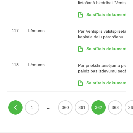
lietošanā biedrībai “Ventspil
Saistītais dokuments
117
Lēmums
Par Ventspils valstspilsētas
kapitāla daļu pārdošanu
Saistītais dokuments
118
Lēmums
Par priekšfinansējuma piešķi
palīdzības izdevumu segšanai
Saistītais dokuments
1
...
360
361
362
363
36