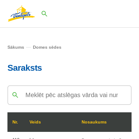
Sākums
Domes sēdes
Saraksts
Nr.
Veids
Nosaukums