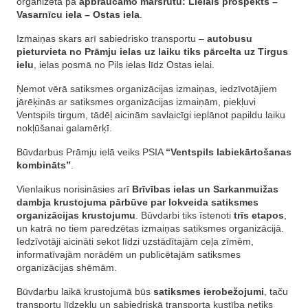
organizēta pa
apbraucamo maršrutu: Lielais prospekts –
Vasarnīcu iela – Ostas iela
.
Izmaiņas skars arī sabiedrisko transportu –
autobusu
pieturvieta no Prāmju ielas uz laiku tiks pārcelta uz Tirgus
ielu
, ielas posmā no Pils ielas līdz Ostas ielai.
Ņemot vērā satiksmes organizācijas izmaiņas, iedzīvotājiem
jārēķinās ar satiksmes organizācijas izmaiņām, piekļuvi
Ventspils tirgum, tādēļ aicinām savlaicīgi ieplānot papildu laiku
nokļūšanai galamērķī.
Būvdarbus Prāmju ielā veiks PSIA
“Ventspils labiekārtošanas
kombināts”
.
Vienlaikus norisināsies arī
Brīvības ielas un Sarkanmuižas
dambja krustojuma pārbūve par lokveida satiksmes
organizācijas krustojumu
. Būvdarbi tiks īstenoti
trīs etapos
,
un katrā no tiem paredzētas izmaiņas satiksmes organizācijā.
Iedzīvotāji aicināti sekot līdzi uzstādītajām ceļa zīmēm,
informatīvajām norādēm un publicētajām satiksmes
organizācijas shēmām.
Būvdarbu laikā krustojumā būs
satiksmes ierobežojumi
, taču
transportu līdzekļu un sabiedriskā transporta kustība netiks