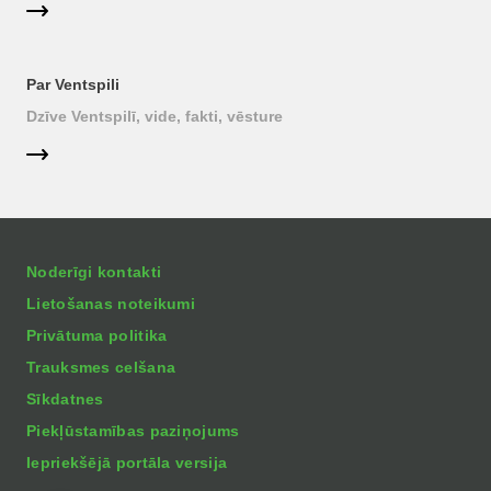
Par Ventspili
Dzīve Ventspilī, vide, fakti, vēsture
Noderīgi kontakti
Lietošanas noteikumi
Privātuma politika
Trauksmes celšana
Sīkdatnes
Piekļūstamības paziņojums
Iepriekšējā portāla versija