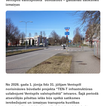
Ventspils valstspilsētā” būvdarbus – gaidāmas satiksmes
izmaiņas
No 2026. gada 1. jūnija līdz 31. jūlijam Ventspilī
norisināsies būvdarbi projekta “TEN-T infrastruktūras
uzlabojumi Ventspils valstspilsētā” ietvaros. Šajā periodā
atsevišķās pilsētas ielās būs spēkā satiksmes
ierobežojumi un izmaiņas transporta kustības