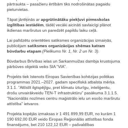
pārtraukta – pasažieru ērtībām tiks nodrošinātas pagaidu
pieturvietas.
Tāpat jārēķinās ar
apgrūtinātāku piekļuvi pirmsskolas
izglītības iestādēm
, tādēļ vecāki aicināti savlaicīgi plānot
ikdienas maršrutus un paredzēt papildu laiku ceļā.
Lai palīdzētu orientēties satiksmes organizācijas izmaiņās,
publicējam
satiksmes organizācijas shēmas katram
būvdarbu etapam
(Pielikums Nr. 1, Nr. 2 un Nr. 3).
Būvdarbus Brīvības ielas un Sarkanmuižas dambja krustojuma
pārbūves objektā veiks SIA “VIA”.
Projekts tiek īstenots Eiropas Savienības kohēzijas politikas
programmas 2021.–2027. gadam specifiskā atbalsta mērķa
3.1.1. “Attīstīt ilgtspējīgu, pret klimatu izturīgu, inteliģentu,
drošu unvairākveidu TEN-T infrastruktūru” pasākuma 3.1.1.5.
“Nacionālās nozīmes centru maģistrālo ielu un esošo maršrutu
attīstība” ietvaros.
Projekta kopējās izmaksas ir 1 491 899,99 EUR, no kurām 1
190 692,00 EUR veido Eiropas Reģionālās attīstības fonda
finansējums, bet 210 122,12 EUR – pašvaldības