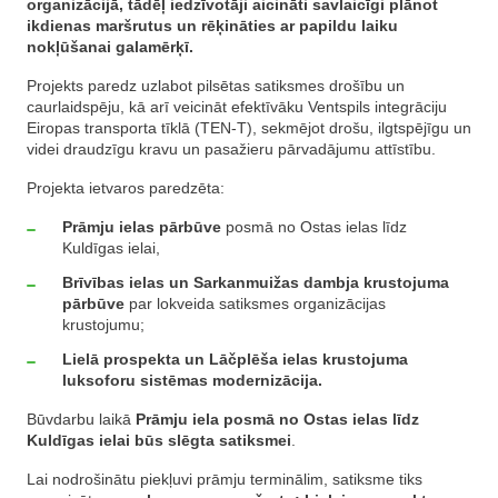
organizācijā, tādēļ iedzīvotāji aicināti savlaicīgi plānot
ikdienas maršrutus un rēķināties ar papildu laiku
nokļūšanai galamērķī.
Projekts paredz uzlabot pilsētas satiksmes drošību un
caurlaidspēju, kā arī veicināt efektīvāku Ventspils integrāciju
Eiropas transporta tīklā (TEN-T), sekmējot drošu, ilgtspējīgu un
videi draudzīgu kravu un pasažieru pārvadājumu attīstību.
Projekta ietvaros paredzēta:
Prāmju ielas pārbūve
posmā no Ostas ielas līdz
Kuldīgas ielai,
Brīvības ielas un Sarkanmuižas dambja krustojuma
pārbūve
par lokveida satiksmes organizācijas
krustojumu;
Lielā prospekta un Lāčplēša ielas krustojuma
luksoforu sistēmas modernizācija.
Būvdarbu laikā
Prāmju iela posmā no Ostas ielas līdz
Kuldīgas ielai būs slēgta satiksmei
.
Lai nodrošinātu piekļuvi prāmju terminālim, satiksme tiks