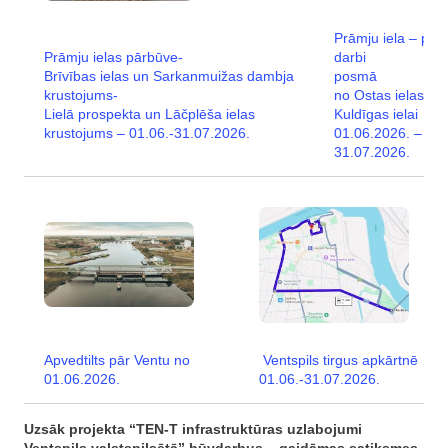
Prāmju iela – pār
Prāmju ielas pārbūve-
darbi
Brīvības ielas un Sarkanmuižas dambja
posmā
krustojums-
no Ostas ielas līd
Lielā prospekta un Lāčplēša ielas
Kuldīgas ielai
krustojums – 01.06.-31.07.2026.
01.06.2026. –
31.07.2026.
Apvedtilts pār Ventu no
Ventspils tirgus apkārtnē
01.06.2026.
01.06.-31.07.2026.
Uzsāk projekta “TEN-T infrastruktūras uzlabojumi