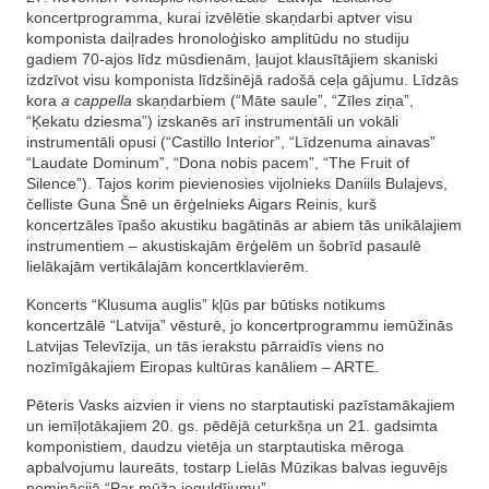
koncertprogramma, kurai izvēlētie skaņdarbi aptver visu
komponista daiļrades hronoloģisko amplitūdu no studiju
gadiem 70-ajos līdz mūsdienām, ļaujot klausītājiem skaniski
izdzīvot visu komponista līdzšinējā radošā ceļa gājumu. Līdzās
kora
a cappella
skaņdarbiem (“Māte saule”, “Zīles ziņa”,
“Ķekatu dziesma”) izskanēs arī instrumentāli un vokāli
instrumentāli opusi (“Castillo Interior”, “Līdzenuma ainavas”
“Laudate Dominum”, “Dona nobis pacem”, “The Fruit of
Silence”). Tajos korim pievienosies vijolnieks Daniils Bulajevs,
čelliste Guna Šnē un ērģelnieks Aigars Reinis, kurš
koncertzāles īpašo akustiku bagātinās ar abiem tās unikālajiem
instrumentiem – akustiskajām ērģelēm un šobrīd pasaulē
lielākajām vertikālajām koncertklavierēm.
Koncerts “Klusuma auglis” kļūs par būtisks notikums
koncertzālē “Latvija” vēsturē, jo koncertprogrammu iemūžinās
Latvijas Televīzija, un tās ierakstu pārraidīs viens no
nozīmīgākajiem Eiropas kultūras kanāliem – ARTE.
Pēteris Vasks aizvien ir viens no starptautiski pazīstamākajiem
un iemīļotākajiem 20. gs. pēdējā ceturkšņa un 21. gadsimta
komponistiem, daudzu vietēja un starptautiska mēroga
apbalvojumu laureāts, tostarp Lielās Mūzikas balvas ieguvējs
nominācijā “Par mūža ieguldījumu”.