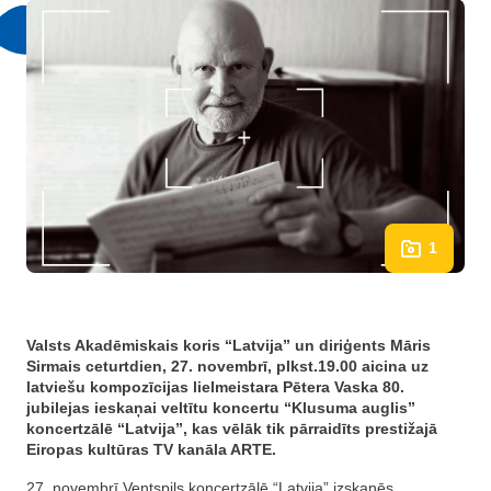
1
Valsts Akadēmiskais koris “Latvija” un diriģents Māris
Sirmais ceturtdien, 27. novembrī, plkst.19.00 aicina uz
latviešu kompozīcijas lielmeistara Pētera Vaska 80.
jubilejas ieskaņai veltītu koncertu “Klusuma auglis”
koncertzālē “Latvija”, kas vēlāk tik pārraidīts prestižajā
Eiropas kultūras TV kanāla ARTE.
27. novembrī Ventspils koncertzālē “Latvija” izskanēs