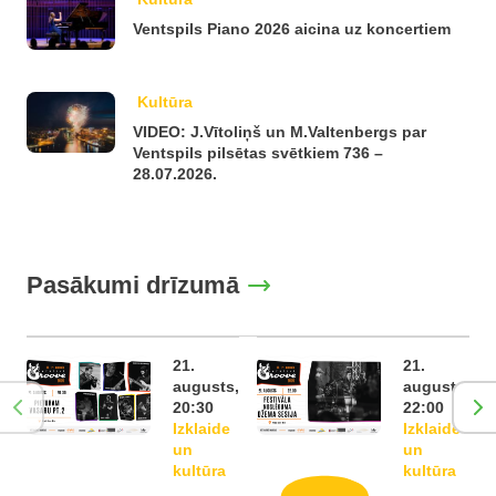
Ventspils Piano 2026 aicina uz koncertiem
Kultūra
VIDEO: J.Vītoliņš un M.Valtenbergs par
Ventspils pilsētas svētkiem 736 –
28.07.2026.
Pasākumi drīzumā
21.
21.
augusts,
augusts,
20:30
22:00
Izklaide
Izklaide
un
un
kultūra
kultūra