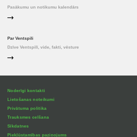
Pasākumu un notikumu kalendārs
Par Ventspili
Dzīve Ventspilī, vide, fakti, vēsture
Noderīgi kontakti
Lietošanas noteikumi
Privātuma politika
Trauksmes celšana
Sīkdatnes
Piekļūstamības paziņojums