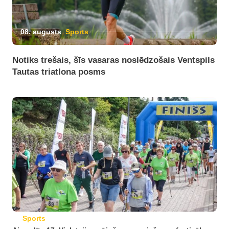
08. augusts
Sports
Notiks trešais, šīs vasaras noslēdzošais Ventspils
Tautas triatlona posms
Sports