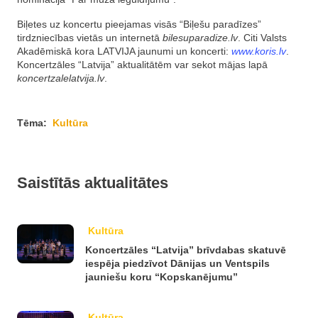
Biļetes uz koncertu pieejamas visās “Biļešu paradīzes”
tirdzniecības vietās un internetā
bilesuparadize.lv
. Citi Valsts
Akadēmiskā kora LATVIJA jaunumi un koncerti:
www.koris.lv
.
Koncertzāles “Latvija” aktualitātēm var sekot mājas lapā
koncertzalelatvija.lv
.
Tēma:
Kultūra
Saistītās aktualitātes
Kultūra
Koncertzāles “Latvija” brīvdabas skatuvē
iespēja piedzīvot Dānijas un Ventspils
jauniešu koru “Kopskanējumu”
Kultūra