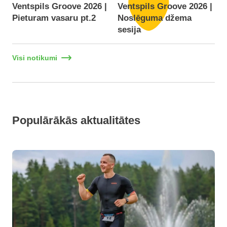
Ventspils Groove 2026 |
Ventspils Groove 2026 |
Pieturam vasaru pt.2
Noslēguma džema
F
sesija
Visi notikumi
Populārākās aktualitātes