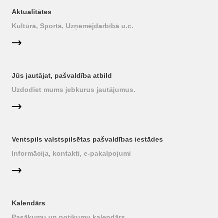
Aktualitātes
Kultūrā, Sportā, Uzņēmējdarbībā u.c.
Jūs jautājat, pašvaldība atbild
Uzdodiet mums jebkurus jautājumus.
Ventspils valstspilsētas pašvaldības iestādes
Informācija, kontakti, e-pakalpojumi
Kalendārs
Pasākumu un notikumu kalendārs