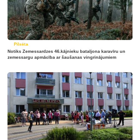
Pilsēta
Notiks Zemessardzes 46.kājnieku bataljona karavīru un
zemessargu apmācība ar šaušanas vingrinājumiem