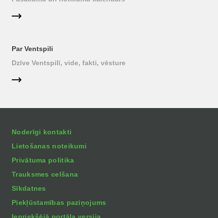
Par Ventspili
Dzīve Ventspilī, vide, fakti, vēsture
Noderīgi kontakti
Lietošanas noteikumi
Privātuma politika
Trauksmes celšana
Sīkdatnes
Piekļūstamības paziņojums
Iepriekšējā portāla versija