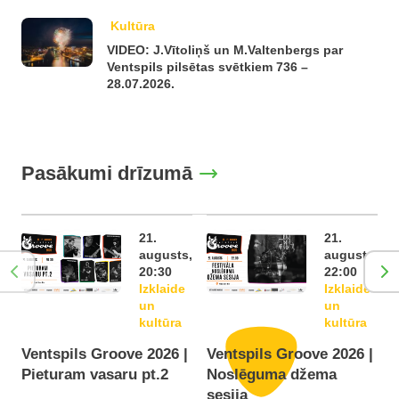
Kultūra
VIDEO: J.Vītoliņš un M.Valtenbergs par
Ventspils pilsētas svētkiem 736 –
28.07.2026.
Pasākumi drīzumā
21.
21.
augusts,
augusts,
20:30
22:00
Izklaide
Izklaide
un
un
kultūra
kultūra
Ventspils Groove 2026 |
Ventspils Groove 2026 |
Pieturam vasaru pt.2
Noslēguma džema
F
sesija