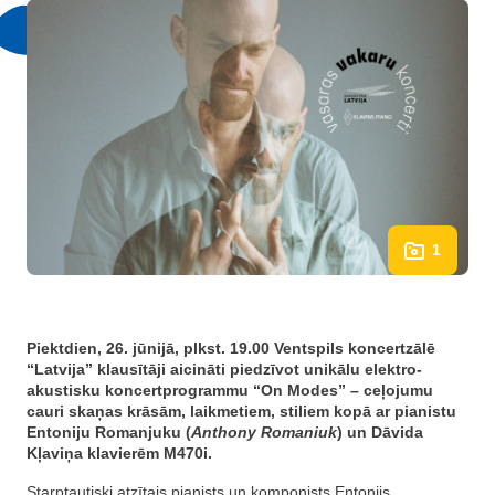
1
Piektdien, 26. jūnijā, plkst. 19.00 Ventspils koncertzālē
“Latvija” klausītāji aicināti piedzīvot unikālu elektro-
akustisku koncertprogrammu “On Modes” – ceļojumu
cauri skaņas krāsām, laikmetiem, stiliem kopā ar pianistu
Entoniju Romanjuku (
Anthony Romaniuk
) un Dāvida
Kļaviņa klavierēm M470i.
Starptautiski atzītais pianists un komponists Entonijs