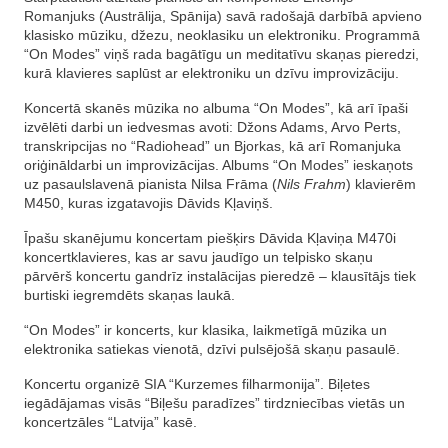
Romanjuks (Austrālija, Spānija) savā radošajā darbībā apvieno
klasisko mūziku, džezu, neoklasiku un elektroniku. Programmā
“On Modes” viņš rada bagātīgu un meditatīvu skaņas pieredzi,
kurā klavieres saplūst ar elektroniku un dzīvu improvizāciju.
Koncertā skanēs mūzika no albuma “On Modes”, kā arī īpaši
izvēlēti darbi un iedvesmas avoti: Džons Adams, Arvo Perts,
transkripcijas no “Radiohead” un Bjorkas, kā arī Romanjuka
oriģināldarbi un improvizācijas. Albums “On Modes” ieskaņots
uz pasaulslavenā pianista Nilsa Frāma (
Nils Frahm
) klavierēm
M450, kuras izgatavojis Dāvids Kļaviņš.
Īpašu skanējumu koncertam piešķirs Dāvida Kļaviņa M470i
koncertklavieres, kas ar savu jaudīgo un telpisko skaņu
pārvērš koncertu gandrīz instalācijas pieredzē – klausītājs tiek
burtiski iegremdēts skaņas laukā.
“On Modes” ir koncerts, kur klasika, laikmetīgā mūzika un
elektronika satiekas vienotā, dzīvi pulsējošā skaņu pasaulē.
Koncertu organizē SIA “Kurzemes filharmonija”. Biļetes
iegādājamas visās “Biļešu paradīzes” tirdzniecības vietās un
koncertzāles “Latvija” kasē.