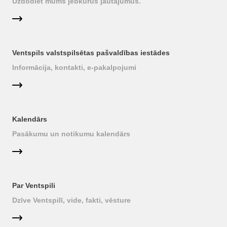
Uzdodiet mums jebkurus jautājumus.
Ventspils valstspilsētas pašvaldības iestādes
Informācija, kontakti, e-pakalpojumi
Kalendārs
Pasākumu un notikumu kalendārs
Par Ventspili
Dzīve Ventspilī, vide, fakti, vēsture