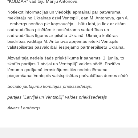
“KOBZAR” vadītāju Mariju Antonovu.
Notiekot informācijas un viedokļu apmaiņai par patvēruma
meklētāju no Ukrainas dzīvi Ventspilī, gan M. Antonova, gan A.
Lembergs nonāca pie kopsaucēja – būtu labi, ja līdz ar citām
sadraudzības pilsētām ir noslēdzams sadarbības un
sadraudzības līgums ar pilsētu Ukrainā. Ukraiņu kultūras
biedrības vadītāja M. Antonova apņēmās ieteikt Ventspils
valstspilsētas pašvaldībai iespējamo partnerpilsētu Ukrainā.
Aizvadītajā nedēļā šāds priekšlikums ir saņemts. 1. jūnijā, to
skatīts partijas “Latvijai un Ventspilij” valdes sēdē. Pozitīva
lēmuma gadījumā ierosinājums tiks nodots lēmuma
pieņemšanai Ventspils valstspilsētas pašvaldības domes sēdē.
Sociālo jautājumu komitejas priekšsēdētājs,
partijas “Latvijai un Ventspilij” valdes priekšsēdētājs
Aivars Lembergs